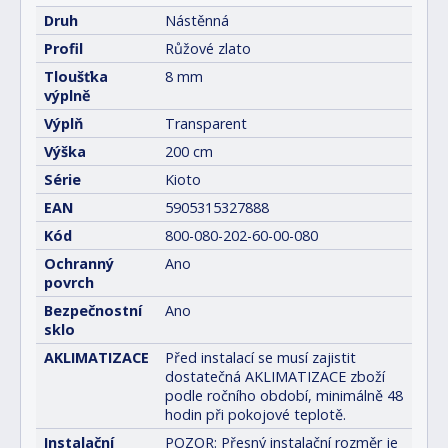
Druh
Nástěnná
Profil
Růžové zlato
Tloušťka
8 mm
výplně
Výplň
Transparent
Výška
200 cm
Série
Kioto
EAN
5905315327888
Kód
800-080-202-60-00-080
Ochranný
Ano
povrch
Bezpečnostní
Ano
sklo
AKLIMATIZACE
Před instalací se musí zajistit
dostatečná AKLIMATIZACE zboží
podle ročního období, minimálně 48
hodin při pokojové teplotě.
Instalační
POZOR: Přesný instalační rozměr je