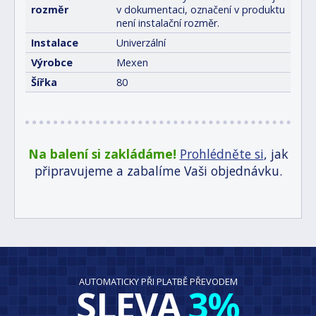
rozměr
v dokumentaci, označení v produktu
není instalační rozměr.
Instalace
Univerzální
Výrobce
Mexen
Šířka
80
Na balení si zakládáme!
Prohlédněte si
, jak
připravujeme a zabalíme Vaši objednávku.
AUTOMATICKY PŘI PLATBĚ PŘEVODEM
SLEVA
3%