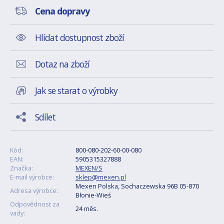
Cena dopravy
Hlídat dostupnost zboží
Dotaz na zboží
Jak se starat o výrobky
Sdílet
Kód:
800-080-202-60-00-080
EAN:
5905315327888
Značka:
MEXEN/S
E-mail výrobce:
sklep@mexen.pl
Mexen Polska, Sochaczewska 96B 05-870
Adresa výrobce:
Błonie-Wieś
Odpovědnost za
24 měs.
vady: