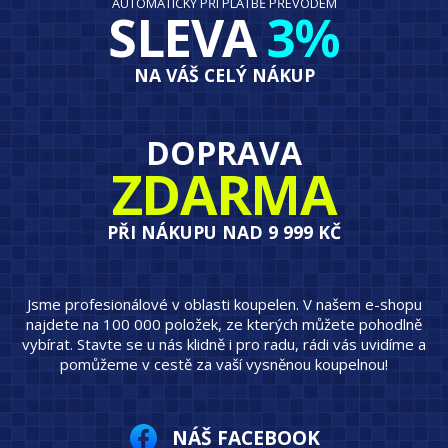
AUTOMATICKY PŘI PLATBĚ PŘEVODEM
SLEVA
3%
NA VÁŠ CELÝ NÁKUP
DOPRAVA
ZDARMA
PŘI NÁKUPU NAD 9 999 KČ
Jsme profesionálové v oblasti koupelen. V našem e-shopu
najdete na 100 000 položek, ze kterých můžete pohodlně
vybírat. Stavte se u nás klidně i pro radu, rádi vás uvidíme a
pomůžeme v cestě za vaší vysněnou koupelnou!
NÁŠ FACEBOOK