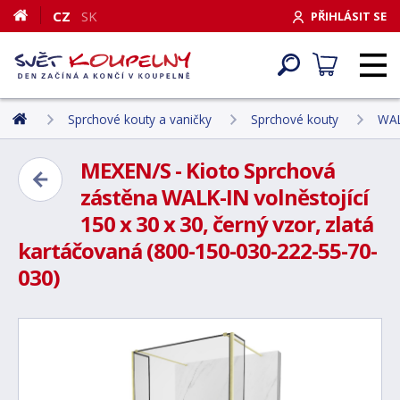
CZ
SK
PŘIHLÁSIT SE
Sprchové kouty a vaničky
Sprchové kouty
WAL
MEXEN/S - Kioto Sprchová
zástěna WALK-IN volněstojící
150 x 30 x 30, černý vzor, zlatá
kartáčovaná (800-150-030-222-55-70-
030)