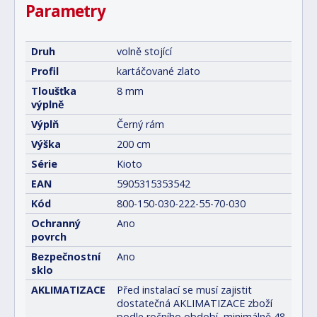
Parametry
Druh
volně stojící
Profil
kartáčované zlato
Tloušťka
8 mm
výplně
Výplň
Černý rám
Výška
200 cm
Série
Kioto
EAN
5905315353542
Kód
800-150-030-222-55-70-030
Ochranný
Ano
povrch
Bezpečnostní
Ano
sklo
AKLIMATIZACE
Před instalací se musí zajistit
dostatečná AKLIMATIZACE zboží
podle ročního období, minimálně 48