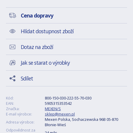
Cena dopravy
Hlídat dostupnost zboží
Dotaz na zboží
Jak se starat o výrobky
Sdílet
Kód:
800-150-030-222-55-70-030
EAN:
5905315353542
Značka:
MEXEN/S
E-mail výrobce:
sklep@mexen.pl
Mexen Polska, Sochaczewska 96B 05-870
Adresa výrobce:
Błonie-Wieś
Odpovědnost za
24 měs.