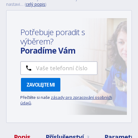
nastavi… (
celý popis
)
Potřebuje poradit s
výběrem?
Poradíme Vám
ZAVOLEJTE MI
Přečtěte si naše
zásady pro zpracování osobních
údajů
.
Popis
Příslušenství
Parametry
3