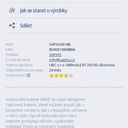
Jak se starat o výrobky
Sdílet
Kód:
SAPHOKI14B
EAN:
8590913838866
Značka:
SAPHO
E-mail výrobce:
info@sapho.cz
Adresa výrobce:
UBC s.r.o. Mělnická 87 250 65 Líbeznice
Odpovědnost za vady:
24 měs.
Hodnocení:
Vodovodní baterie KIRKÉ se svým designem
řadí mezi baterie, které můžete použít jak v
koupelně moderní, tak i v koupelně zařízené
v retro stylu. Oproti kohoutkovým retro
bateriím poskytují výhodu v pákovém
ovládání. Proto je mnohem snadnější