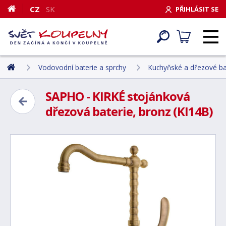
CZ
SK
PŘIHLÁSIT SE
Vodovodní baterie a sprchy
Kuchyňské a dřezové ba
SAPHO - KIRKÉ stojánková
dřezová baterie, bronz (KI14B)