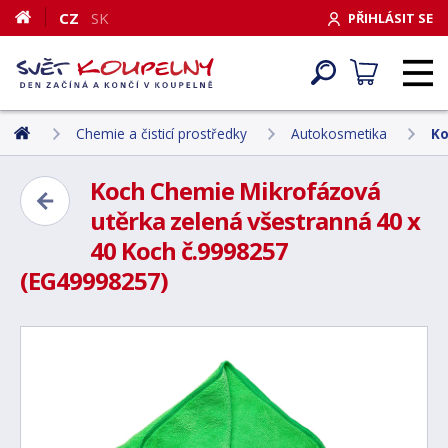
CZ
SK
PŘIHLÁSIT SE
Chemie a čisticí prostředky
Autokosmetika
Ko
Koch Chemie Mikrofázová
utěrka zelená všestranná 40 x
40 Koch č.9998257
(EG49998257)