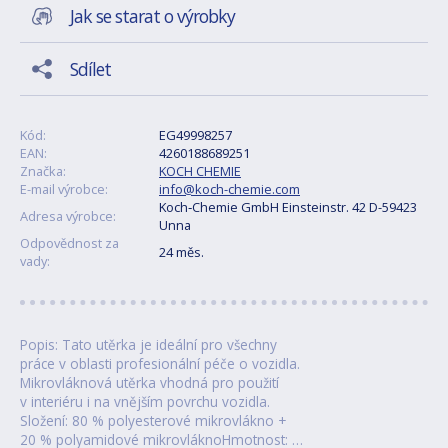
Jak se starat o výrobky
Sdílet
Kód:
EG49998257
EAN:
4260188689251
Značka:
KOCH CHEMIE
E-mail výrobce:
info@koch-chemie.com
Koch‑Chemie GmbH Einsteinstr. 42 D-59423
Adresa výrobce:
Unna
Odpovědnost za
24 měs.
vady:
Popis: Tato utěrka je ideální pro všechny
práce v oblasti profesionální péče o vozidla.
Mikrovláknová utěrka vhodná pro použití
v interiéru i na vnějším povrchu vozidla.
Složení: 80 % polyesterové mikrovlákno +
20 % polyamidové mikrovláknoHmotnost: …