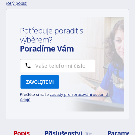
(
celý popis
)
Potřebuje poradit s
výběrem?
Poradíme Vám
ZAVOLEJTE MI
Přečtěte si naše
zásady pro zpracování osobních
údajů
.
Popis
Příslušenství
Paramet
10+