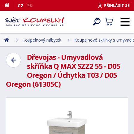
CZ
SK
PŘIHLÁSIT SE
Koupelnový nábytek
Koupelnové skříňky s umyvad
Dřevojas - Umyvadlová
skříňka Q MAX SZZ2 55 - D05
Oregon / Úchytka T03 / D05
Oregon (61305C)