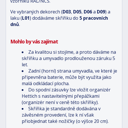
vzorníku RAL/NCS.
Ve vybraných dekorech (
D03
,
D05
,
D06
a
D09
) a
laku (
L01
) dodáváme skříňku do
5 pracovních
dnů
.
Mohlo by vás zajímat
Za kvalitou si stojíme, a proto dáváme na
skříňku a umyvadlo prodlouženou záruku 5
let.
Zadní (horní) strana umyvadla, ve které je
připevněna baterie, může být využita jako
malá odkládací plocha.
Do spodní zásuvky lze vložit organizér
Hettich s nastavitelnými přepážkami
(organizér není v ceně této skříňky).
Skříňka je standardně dodávána v
závěsném provedení, lze k ní však
přiobjednat také nožičky (o výšce 20 cm).