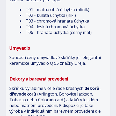
T01 - matná oblá úchytka (hliník)
T02 - kulatá úchytka (nikl)
T03 - chromová hranatá úchytka
T04 - lesklá chromová úchytka
T06 - hranatá úchytka (černý mat)
Umyvadlo
Součástí ceny umyvadlové skříňky je i elegantní
keramické umyvadlo Q 55 značky Dreja.
Dekory a barevná provedení
Skříňku vyrábíme v celé řadě krásných
dekorů
,
dřevodekorů
(Arlington, Borovice Jackson,
Tobacco nebo Colorado atd.) a
laků
v lesklém
nebo matném provedení. K dispozici je také
výroba v individuálním barevném provedení dle