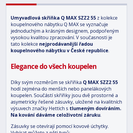
Umyvadlová skříňka Q MAX SZZ2 55
z kolekce
koupelnového nábytku Q MAX se vyznačuje
jednoduchým a krásným designem, podpořeným
vysokou kvalitou zpracování. V současnosti je
tato kolekce
nejprodávanější řadou
koupelnového nábytku v České republice
.
Elegance do všech koupelen
Díky svým rozměrům se skříňka
Q MAX SZZ2 55
hodí zejména do menších nebo panelákových
koupelen. Součástí skříňky jsou dvě prostorné a
asymetricky řešené zásuvky, uložené na kvalitních
výsuvech značky Hettich s
tlumeným dovíráním.
Na kování dáváme celoživotní záruku
.
Zásuvky se otevírají pomocí kovové úchytky.
Vybírat můžete z pěti typů: