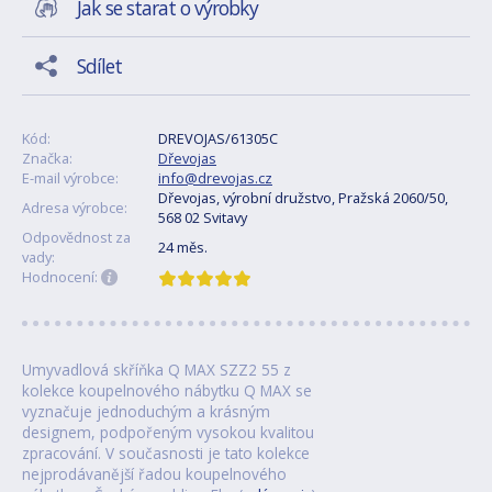
Jak se starat o výrobky
Sdílet
Kód:
DREVOJAS/61305C
Značka:
Dřevojas
E-mail výrobce:
info@drevojas.cz
Dřevojas, výrobní družstvo, Pražská 2060/50,
Adresa výrobce:
568 02 Svitavy
Odpovědnost za
24 měs.
vady:
Hodnocení:
Umyvadlová skříňka Q MAX SZZ2 55 z
kolekce koupelnového nábytku Q MAX se
vyznačuje jednoduchým a krásným
designem, podpořeným vysokou kvalitou
zpracování. V současnosti je tato kolekce
nejprodávanější řadou koupelnového