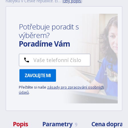
nábytku v České republice. El… (
celý popis
)
Potřebuje poradit s
výběrem?
Poradíme Vám
ZAVOLEJTE MI
Přečtěte si naše
zásady pro zpracování osobních
údajů
.
Popis
Parametry
Cena doprav
9