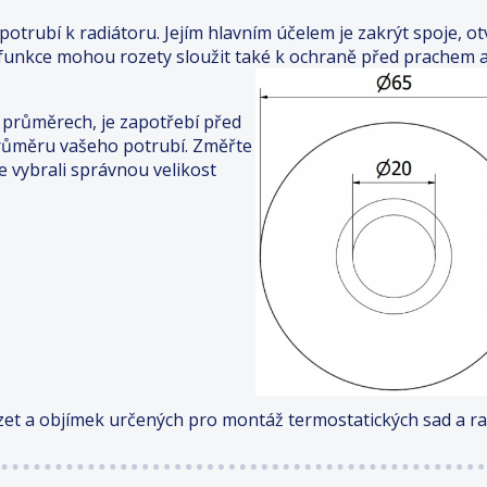
potrubí k radiátoru. Jejím hlavním účelem je zakrýt spoje, otv
é funkce mohou rozety sloužit také k ochraně před prachem 
 průměrech, je zapotřebí před
růměru vašeho potrubí. Změřte
e vybrali správnou velikost
et a objímek určených pro montáž termostatických sad a rad