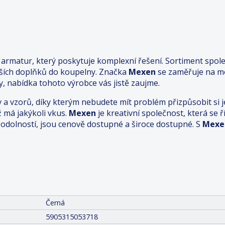
rmatur, který poskytuje komplexní řešení. Sortiment spole
lších doplňků do koupelny. Značka
Mexen
se zaměřuje na mo
, nabídka tohoto výrobce vás jistě zaujme.
v a vzorů, díky kterým nebudete mít problém přizpůsobit s
ž má jakýkoli vkus.
Mexen
je kreativní společnost, která se
dolností, jsou cenově dostupné a široce dostupné. S
Mexe
Černá
5905315053718