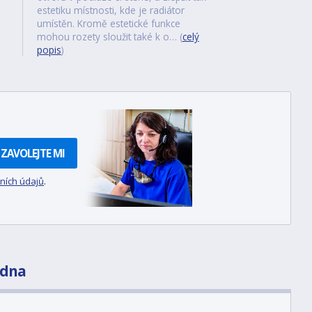
estetiku místnosti, kde je radiátor
umístěn. Kromě estetické funkce
mohou rozety sloužit také k o… (
celý
popis
)
ZAVOLEJTE MI
ních údajů
.
adna