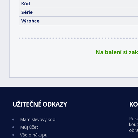
Kód
Série
Výrobce
Na balení si za
UŽITEČNÉ ODKAZY
KO
Poku
Mám slevový kód
koup
Můj účet
obra
Vše o nákupu