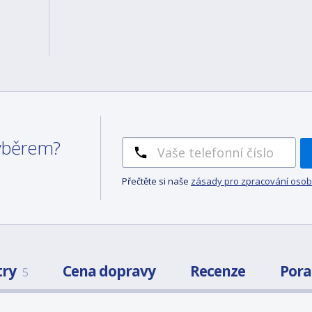
výběrem?
Přečtěte si naše
zásady pro zpracování osob
try
Cena dopravy
Recenze
Por
5