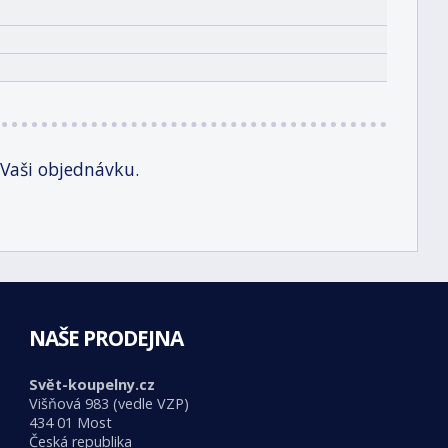
 Vaši objednávku.
NAŠE PRODEJNA
Svět-koupelny.cz
Višňová 983 (vedle VZP)
434 01 Most
Česká republika