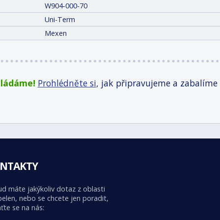
W904-000-70
Uni-Term
Mexen
kládáme!
Prohlédněte si
, jak připravujeme a zabalíme
NTAKTY
d máte jakýkoliv dotaz z oblasti
elen, nebo se chcete jen poradit,
ťte se na nás: