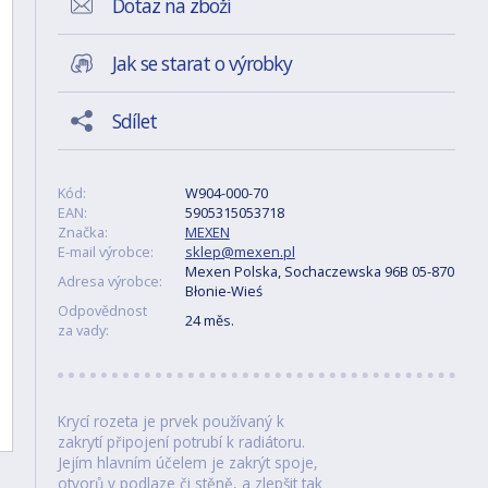
Dotaz na zboží
Jak se starat o výrobky
Sdílet
Kód:
W904-000-70
EAN:
5905315053718
Značka:
MEXEN
E-mail výrobce:
sklep@mexen.pl
Mexen Polska, Sochaczewska 96B 05-870
Adresa výrobce:
Błonie-Wieś
Odpovědnost
24 měs.
za vady:
Krycí rozeta je prvek používaný k
zakrytí připojení potrubí k radiátoru.
Jejím hlavním účelem je zakrýt spoje,
otvorů v podlaze či stěně, a zlepšit tak