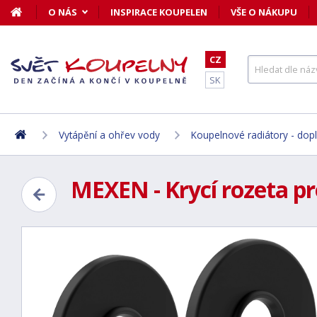
O NÁS
INSPIRACE KOUPELEN
VŠE O NÁKUPU
CZ
SK
Vytápění a ohřev vody
Koupelnové radiátory - dop
MEXEN - Krycí rozeta pr