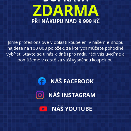
ZDARMA
PŘI NÁKUPU NAD 9 999 KČ
Jsme profesionálové v oblasti koupelen. V našem e-shopu
najdete na 100 000 položek, ze kterých můžete pohodlně
vybírat. Stavte se u nás klidně i pro radu, rádi vás uvidíme a
pomůžeme v cestě za vaší vysněnou koupelnou!
NÁŠ FACEBOOK
NÁŠ INSTAGRAM
NÁŠ YOUTUBE