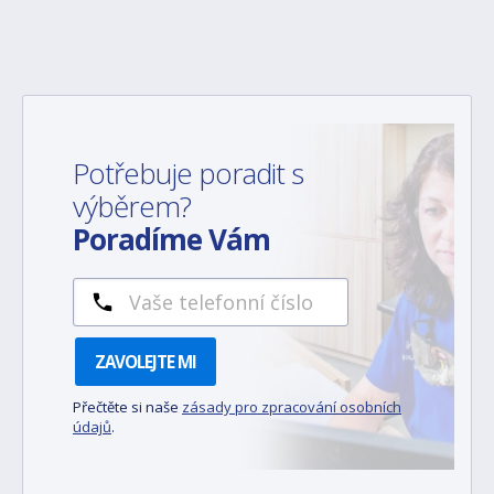
Potřebuje poradit s
výběrem?
Poradíme Vám
ZAVOLEJTE MI
Přečtěte si naše
zásady pro zpracování osobních
údajů
.