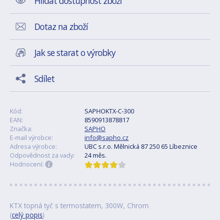
Hlídat dostupnost zboží
Dotaz na zboží
Jak se starat o výrobky
Sdílet
Kód:
SAPHOKTX-C-300
EAN:
8590913878817
Značka:
SAPHO
E-mail výrobce:
info@sapho.cz
Adresa výrobce:
UBC s.r.o. Mělnická 87 250 65 Líbeznice
Odpovědnost za vady:
24 měs.
Hodnocení:
KTX topná tyč s termostatem, 300W, Chrom
(
celý popis
)