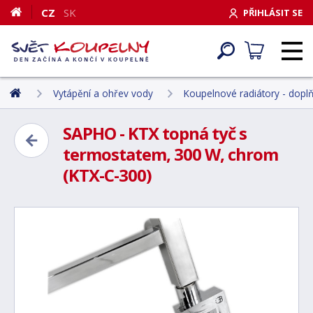
CZ
SK
PŘIHLÁSIT SE
Vytápění a ohřev vody
Koupelnové radiátory - dopl
SAPHO - KTX topná tyč s
termostatem, 300 W, chrom
(KTX-C-300)