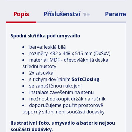
Popis
Příslušenství
Paramet
10+
Spodní skříňka pod umyvadlo
barva: lesklá bílá
rozměry: 482 x 448 x 515 mm (DxŠxV)
materiál: MDF - dřevovláknitá deska
střední hustoty
2x zásuvka
s tichým dovíráním
SoftClosing
se zapuštěnou rukojení
instalace zavěšením na stěnu
možnost dokoupit držák na ručník
doporučujeme použít prostorově
úsporný sifon, není součástí dodávky
Ilustrativní foto, umyvadlo a baterie nejsou
součástí dodávky.