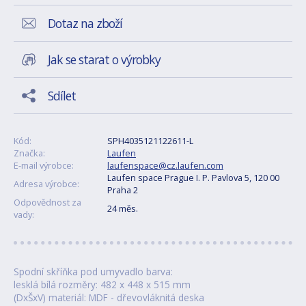
Dotaz na zboží
Jak se starat o výrobky
Sdílet
Kód:
SPH4035121122611-L
Značka:
Laufen
E-mail výrobce:
laufenspace@cz.laufen.com
Laufen space Prague I. P. Pavlova 5, 120 00
Adresa výrobce:
Praha 2
Odpovědnost za
24 měs.
vady:
Spodní skříňka pod umyvadlo barva:
lesklá bílá rozměry: 482 x 448 x 515 mm
(DxŠxV) materiál: MDF - dřevovláknitá deska