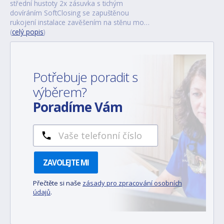
střední hustoty 2x zásuvka s tichým
dovíráním SoftClosing se zapuštěnou
rukojení instalace zavěšením na stěnu mo…
(
celý popis
)
Potřebuje poradit s
výběrem?
Poradíme Vám
ZAVOLEJTE MI
Přečtěte si naše
zásady pro zpracování osobních
údajů
.