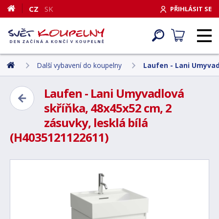
CZ
SK
PŘIHLÁSIT SE
Další vybavení do koupelny
Laufen - Lani Umyvadl
Laufen - Lani Umyvadlová
skříňka, 48x45x52 cm, 2
zásuvky, lesklá bílá
(H4035121122611)