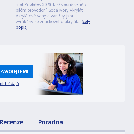
mat Příplatek 30 % k základně ceně v
bílém provedení: Šedá Ivory Akrylát
Akrylátové vany a vaničky jsou
vyráběny ze značkového akrylát… (
celý
popis
)
ZAVOLEJTE MI
ních údajů
.
Recenze
Poradna