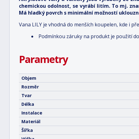
chemickou odolnost, se vyrábí litím. To mj. zn
Má hladký povrch s minimální možností uklouznu
Vana LILY je vhodná do menších koupelen, kde i př
Podmínkou záruky na produkt je použití d
Parametry
Objem
Rozměr
Tvar
Délka
Instalace
Materiál
Šířka
Výška