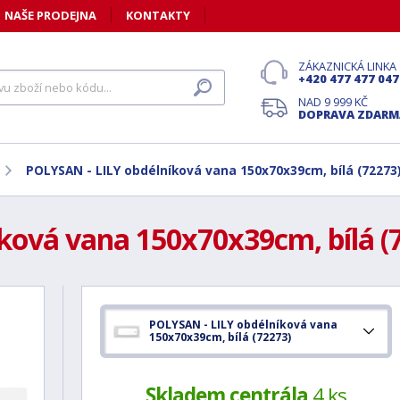
NAŠE PRODEJNA
KONTAKTY
ZÁKAZNICKÁ LINKA
+420 477 477 047
NAD 9 999 KČ
DOPRAVA ZDARM
POLYSAN - LILY obdélníková vana 150x70x39cm, bílá (72273
ková vana 150x70x39cm, bílá (
POLYSAN - LILY obdélníková vana
150x70x39cm, bílá (72273)
Skladem centrála
4 ks