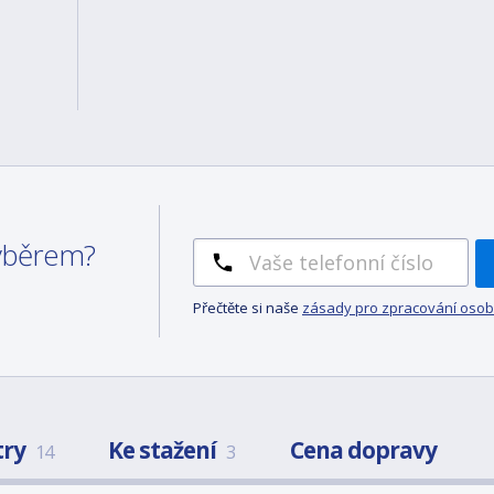
výběrem?
Přečtěte si naše
zásady pro zpracování osob
try
Ke stažení
Cena dopravy
14
3