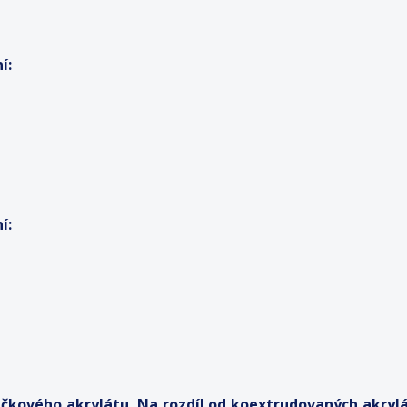
í:
í:
ačkového akrylátu. Na rozdíl od koextrudovaných akryl