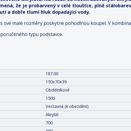
amená, že je probarvený v celé tloušťce, plně stálobare
tí a dobře tlumí hluk dopadající vody.
es své malé rozměry poskytne pohodlnou koupel. V kombinaci
oporučeného typu podstavce.
187.00
150x70x39
Obdélníkové
1500
Vestavná (k obezdění)
Akrylát
700
390