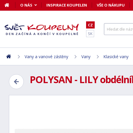
O NÁS
INSPIRACE KOUPELEN
VŠE O NÁKUPU
CZ
SK
Vany a vanové zástěny
Vany
Klasické vany
POLYSAN - LILY obdélní