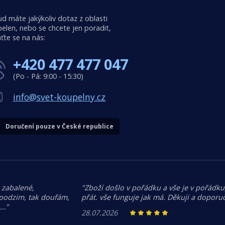
d máte jakýkoliv dotaz z oblasti
elen, nebo se chcete jen poradit,
ťte se na nás:
+420 477 477 047
(Po - Pá: 9:00 - 15:30)
info@svet-koupelny.cz
Doručení pouze v České republice
 zabalené,
"Zboží došlo v pořádku a vše je v pořádku,
 podzim, tak doufám,
přát. vše funguje jak má. Děkuji a doporuč
.…"
28.07.2026