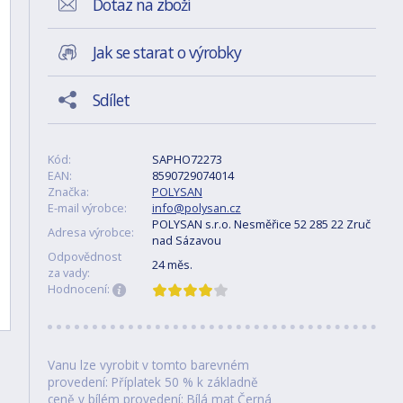
Dotaz na zboží
Jak se starat o výrobky
Sdílet
Kód:
SAPHO72273
EAN:
8590729074014
Značka:
POLYSAN
E-mail výrobce:
info@polysan.cz
POLYSAN s.r.o. Nesměřice 52 285 22 Zruč
Adresa výrobce:
nad Sázavou
Odpovědnost
24 měs.
za vady:
Hodnocení:
Vanu lze vyrobit v tomto barevném
provedení: Příplatek 50 % k základně
ceně v bílém provedení: Bílá mat Černá