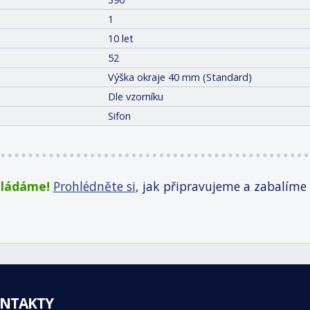
1
10 let
52
Výška okraje 40 mm (Standard)
Dle vzorníku
Sifon
kládáme!
Prohlédněte si
, jak připravujeme a zabalíme
NTAKTY