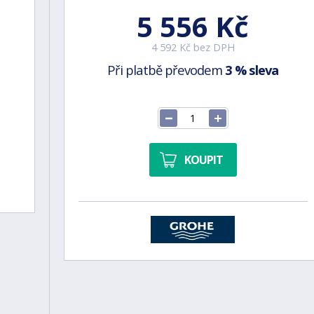
5 556 Kč
4 592 Kč bez DPH
Při platbě převodem
3 % sleva
KOUPIT