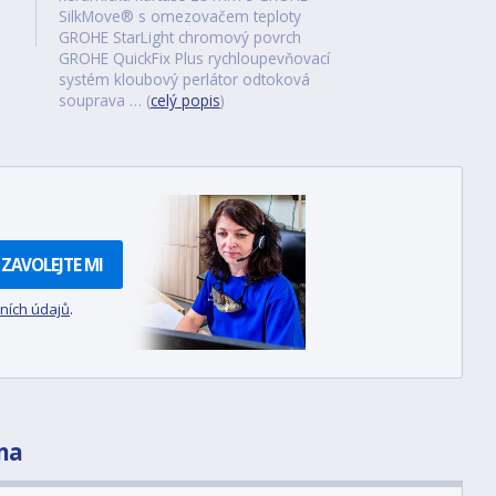
SilkMove® s omezovačem teploty
GROHE StarLight chromový povrch
GROHE QuickFix Plus rychloupevňovací
systém kloubový perlátor odtoková
souprava … (
celý popis
)
ZAVOLEJTE MI
ních údajů
.
na