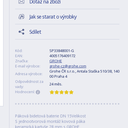
Dotaz na zboží
Jak se starat o výrobky
Sdílet
Kód:
SP33848001-G
EAN:
4005176409172
Značka:
GROHE
E-mail výrobce:
grohe-cz@grohe.com
Grohe ČR s.r.o., Antala Staška 510/38, 140
Adresa výrobce:
00 Praha 4
Odpovědnost za
24 měs.
vady:
Hodnocení:
Páková bidetová baterie DN 15Velikost
S jednootvorová montáž kovová páka
keramická kartuše 28 mm s GROHE