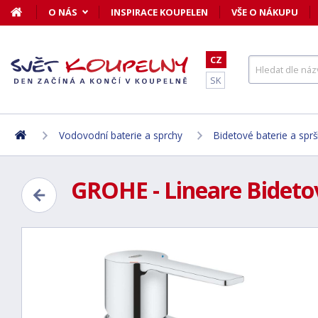
O NÁS
INSPIRACE KOUPELEN
VŠE O NÁKUPU
CZ
SK
Vodovodní baterie a sprchy
Bidetové baterie a spr
GROHE - Lineare Bidetov