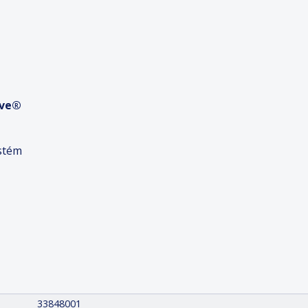
ove®
stém
33848001