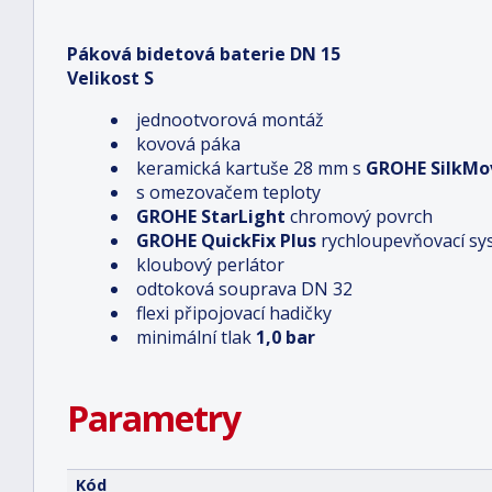
Páková bidetová baterie DN 15
Velikost S
jednootvorová montáž
kovová páka
keramická kartuše 28 mm s
GROHE SilkM
s omezovačem teploty
GROHE StarLight
chromový povrch
GROHE QuickFix Plus
rychloupevňovací sy
kloubový perlátor
odtoková souprava DN 32
flexi připojovací hadičky
minimální tlak
1,0 bar
Parametry
Kód