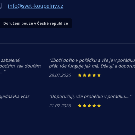
info@svet-koupelny.cz
Doručení pouze v České republice
 zabalené,
"Zboží došlo v pořádku a vše je v pořádku,
 podzim, tak doufám,
přát. vše funguje jak má. Děkuji a doporuč
.…"
28.07.2026
bjednávka včas
"Doporučuji, vše proběhlo v pořádku.…"
21.07.2026