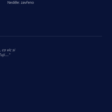
Neděle: zavřeno
 co víc si
uji.…"