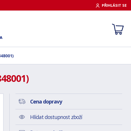
PŘIHLÁSIT SE
A
848001)
848001)
Cena dopravy
Hlídat dostupnost zboží