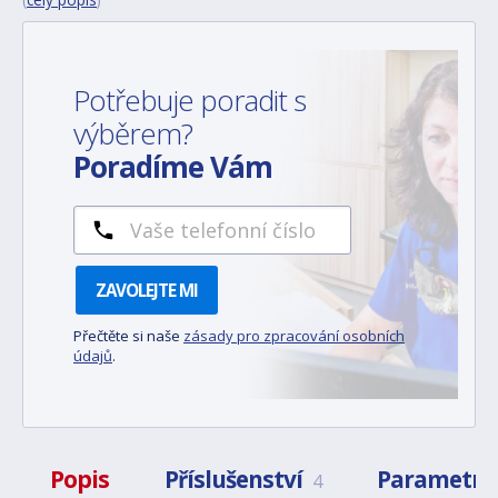
Potřebuje poradit s
výběrem?
Poradíme Vám
ZAVOLEJTE MI
Přečtěte si naše
zásady pro zpracování osobních
údajů
.
Popis
Příslušenství
Parametry
4