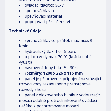
ovládací tlačítko SC-V
sprchová hlavice
upevňovací materiál
připojovací příslušenství
Technické údaje
sprchová hlavice, průtok max. max. 9
l/min
hydraulický tlak: 1,0 - 5 barů
teplota vody max. 70 °C (krátkodobé
využití)
nastavení doby toku: 5 - 30 sec.
rozměry: 1200 x 226 x 115 mm
panel je připraven k připojení na stávající
rozvod vody zezadu nebo předstěnové
rozvody shora
panel z eloxovaného hliníku/ vodní trať z
mosazi odolné proti odzinkování/ ovládací
tlačítko z pochromované mosazi