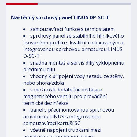
Nástěnný sprchový panel LINUS DP-SC-T
samouzavírací funkce s termostatem
sprchový panel ze stabilního hliníkového
lisovaného profilu s kvalitním eloxovaným a
integrovanou sprchovou armaturou LINUS
D-SC-T
snadná montáž a servis díky výklopnému
přednímu dílu
vhodný k připojení vody zezadu ze stěny,
nebo shora/zdola
s možností dodatečné instalace
magnetického ventilu pro provádění
termické dezinfekce
panel s předmontovanou sprchovou
armaturou LINUS s integrovanou
samouzavírací kartuší SC
včetně napojení trubkami mezi
armaturou a sprchovou hlavicí