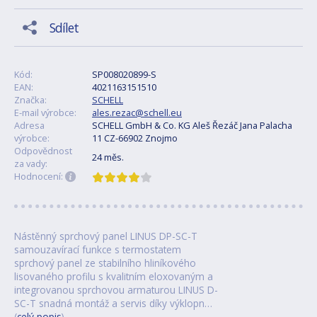
Sdílet
Kód:
SP008020899-S
EAN:
4021163151510
Značka:
SCHELL
E-mail výrobce:
ales.rezac@schell.eu
Adresa
SCHELL GmbH & Co. KG Aleš Řezáč Jana Palacha
výrobce:
11 CZ-66902 Znojmo
Odpovědnost
24 měs.
za vady:
Hodnocení:
Nástěnný sprchový panel LINUS DP-SC-T
samouzavírací funkce s termostatem
sprchový panel ze stabilního hliníkového
lisovaného profilu s kvalitním eloxovaným a
integrovanou sprchovou armaturou LINUS D-
SC-T snadná montáž a servis díky výklopn…
(
celý popis
)