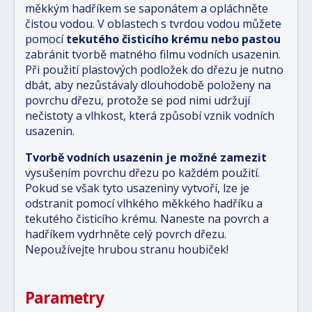
měkkým hadříkem se saponátem a opláchněte
čistou vodou. V oblastech s tvrdou vodou můžete
pomocí
tekutého čisticího krému nebo pastou
zabránit tvorbě matného filmu vodních usazenin.
Při použití plastových podložek do dřezu je nutno
dbát, aby nezůstávaly dlouhodobě položeny na
povrchu dřezu, protože se pod nimi udržují
nečistoty a vlhkost, která způsobí vznik vodních
usazenin.
Tvorbě vodních usazenin je možné zamezit
vysušením povrchu dřezu po každém použití.
Pokud se však tyto usazeniny vytvoří, lze je
odstranit pomocí vlhkého měkkého hadříku a
tekutého čisticího krému. Naneste na povrch a
hadříkem vydrhněte celý povrch dřezu.
Nepoužívejte hrubou stranu houbiček!
Parametry