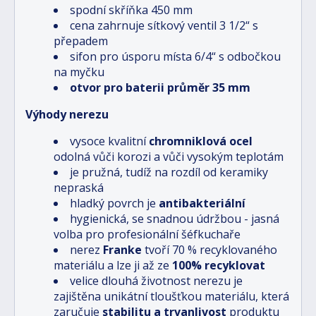
spodní skříňka 450 mm
cena zahrnuje sítkový ventil 3 1/2“ s
přepadem
sifon pro úsporu místa 6/4“ s odbočkou
na myčku
otvor pro baterii průměr 35 mm
Výhody nerezu
vysoce kvalitní
chromniklová ocel
odolná vůči korozi a vůči vysokým teplotám
je pružná, tudíž na rozdíl od keramiky
nepraská
hladký povrch je
antibakteriální
hygienická, se snadnou údržbou - jasná
volba pro profesionální šéfkuchaře
nerez
Franke
tvoří 70 % recyklovaného
materiálu a lze ji až ze
100% recyklovat
velice dlouhá životnost nerezu je
zajištěna unikátní tloušťkou materiálu, která
zaručuje
stabilitu a trvanlivost
produktu