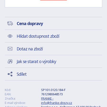
Cena dopravy
Hlídat dostupnost zboží
Dotaz na zboží
Jak se starat o výrobky
Sdílet
Kód:
SP101.0120.184-F
EAN:
7612980648573
Značka:
FRANKE -
E-mail výrobce:
info@franke-drezy.cz
Adresa výrobce:
Franke s.r.o., Kolbenova 17 190 00 Praha 9