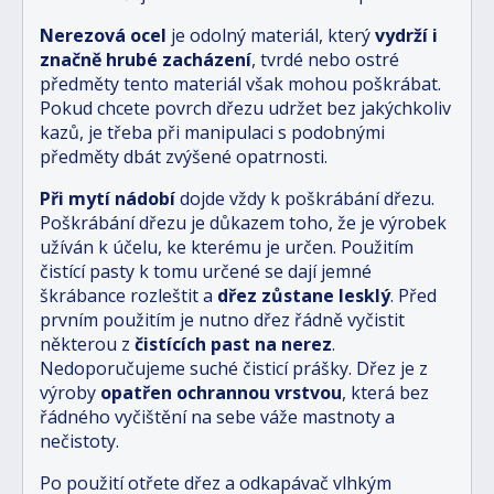
Nerezová ocel
je odolný materiál, který
vydrží i
značně hrubé zacházení
, tvrdé nebo ostré
předměty tento materiál však mohou poškrábat.
Pokud chcete povrch dřezu udržet bez jakýchkoliv
kazů, je třeba při manipulaci s podobnými
předměty dbát zvýšené opatrnosti.
Při mytí nádobí
dojde vždy k poškrábání dřezu.
Poškrábání dřezu je důkazem toho, že je výrobek
užíván k účelu, ke kterému je určen. Použitím
čistící pasty k tomu určené se dají jemné
škrábance rozleštit a
dřez zůstane lesklý
. Před
prvním použitím je nutno dřez řádně vyčistit
některou z
čistících past na nerez
.
Nedoporučujeme suché čisticí prášky. Dřez je z
výroby
opatřen ochrannou vrstvou
, která bez
řádného vyčištění na sebe váže mastnoty a
nečistoty.
Po použití otřete dřez a odkapávač vlhkým