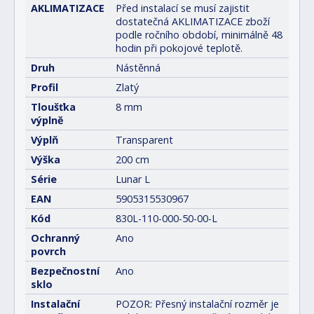
AKLIMATIZACE
Před instalací se musí zajistit
dostatečná AKLIMATIZACE zboží
podle ročního období, minimálně 48
hodin při pokojové teplotě.
Druh
Nástěnná
Profil
Zlatý
Tloušťka
8 mm
výplně
Výplň
Transparent
Výška
200 cm
Série
Lunar L
EAN
5905315530967
Kód
830L-110-000-50-00-L
Ochranný
Ano
povrch
Bezpečnostní
Ano
sklo
Instalační
POZOR: Přesný instalační rozměr je