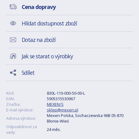
Cena dopravy
Hlídat dostupnost zboží
Dotaz na zboží
Jak se starat o výrobky
Sdílet
Kód:
830L-110-000-50-00-L
EAN:
5905315530967
Značka:
MEXEN/S
E-mail výrobce:
sklep@mexen.pl
Mexen Polska, Sochaczewska 96B 05-870
Adresa výrobce:
Błonie-Wieś
Odpovědnost za
24 měs.
vady: