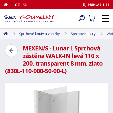
CZ
SK
PŘIHLÁSIT SE
Sprchové kouty a vaničky
Sprchové kouty
WAL
MEXEN/S - Lunar L Sprchová
zástěna WALK-IN levá 110 x
200, transparent 8 mm, zlato
(830L-110-000-50-00-L)