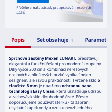
Přečtěte si naše
zásady pro zpracování osobních
údajů
.
Popis
Set obsahuje
Parametr
4
Sprchové zástěny Mexen LUNAR L
představují
elegantní a funkční řešení pro moderní koupelny.
Díky výšce 200 cm a kombinaci nerezových
ocelových a hliníkových prvků vynikají nejen
designem, ale i svou praktičností. Tvrzené sklo
o
tloušťce 8 mm
je opatřeno
ochranou nano
technologií Easy Clean
, která usnadňuje údržbu
a zachovává sklo dlouhodobě čisté. Přesto
doporučujeme používat
stěrku
- ta zabrání
usychání kapek vody a vzniku nevzhledného