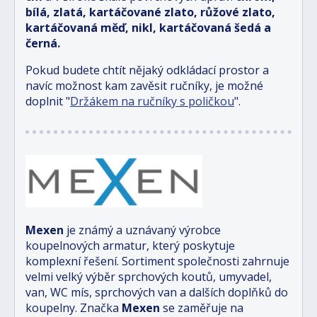
bílá, zlatá, kartáčované zlato, růžové zlato,
kartáčovaná měď, nikl, kartáčovaná šedá a
černá.
Pokud budete chtít nějaký odkládací prostor a
navíc možnost kam zavěsit ručníky, je možné
doplnit "
Držákem na ručníky s poličkou
".
Mexen
je známý a uznávaný výrobce
koupelnových armatur, který poskytuje
komplexní řešení. Sortiment společnosti zahrnuje
velmi velký výběr sprchových koutů, umyvadel,
van, WC mís, sprchových van a dalších doplňků do
koupelny. Značka
Mexen
se zaměřuje na