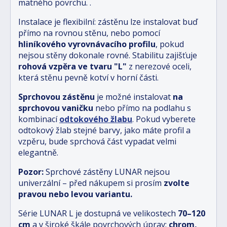
matného povrchu.
.
Instalace je flexibilní: zástěnu lze instalovat buď
přímo na rovnou stěnu, nebo pomocí
hliníkového vyrovnávacího profilu
, pokud
nejsou stěny dokonale rovné. Stabilitu zajišťuje
rohová vzpěra ve tvaru "L"
z nerezové oceli,
která stěnu pevně kotví v horní části.
Sprchovou zástěnu
je možné instalovat
na
sprchovou vaničku
nebo přímo na podlahu s
kombinací
odtokového žlabu
.
Pokud vyberete
odtokový žlab stejné barvy, jako máte profil a
vzpěru, bude sprchová část vypadat velmi
elegantně.
Pozor:
Sprchové zástěny LUNAR nejsou
univerzální – před nákupem si prosím
zvolte
pravou nebo levou variantu.
Série LUNAR L je dostupná ve velikostech
70–120
cm
a v široké škále povrchových úprav:
chrom,