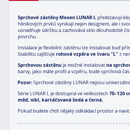
Sprchové zástěny Mexen LUNAR L
představují ele
hliníkových prvků vynikají nejen designem, ale i sv
usnadňuje údržbu a zachovává sklo dlouhodobě čis
povrchu.
.
Instalace je flexibilní: zástěnu lze instalovat buď
Stabilitu zajišťuje
rohová vzpěra ve tvaru "L"
z ner
Sprchovou zástěnu
je možné instalovat
na sprcho
barvy, jako máte profil a vzpěru, bude sprchová čás
Pozor:
Sprchové zástěny LUNAR nejsou univerzální
Série LUNAR L je dostupná ve velikostech
70–120 
měď, nikl, kartáčovaná šedá a černá.
Pokud budete chtít nějaký odkládací prostor a navíc