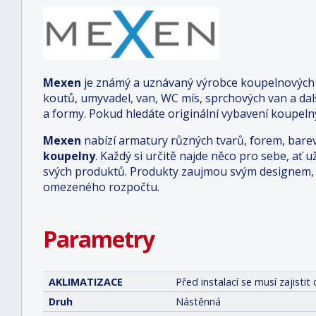
Mexen
je známý a uznávaný výrobce koupelnových a
koutů, umyvadel, van, WC mís, sprchových van a da
a formy. Pokud hledáte originální vybavení koupelny
Mexen
nabízí armatury různých tvarů, forem, bare
koupelny
. Každý si určitě najde něco pro sebe, ať u
svých produktů. Produkty zaujmou svým designem, o
omezeného rozpočtu.
Parametry
AKLIMATIZACE
Před instalací se musí zajist
Druh
Nástěnná