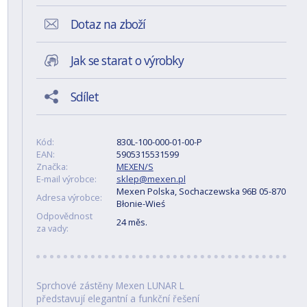
Dotaz na zboží
Jak se starat o výrobky
Sdílet
Kód:
830L-100-000-01-00-P
EAN:
5905315531599
Značka:
MEXEN/S
E-mail výrobce:
sklep@mexen.pl
Mexen Polska, Sochaczewska 96B 05-870
Adresa výrobce:
Błonie-Wieś
Odpovědnost
24 měs.
za vady:
Sprchové zástěny Mexen LUNAR L
představují elegantní a funkční řešení