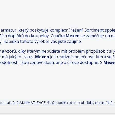
rmatur, který poskytuje komplexní řešení. Sortiment spole
lších doplňků do koupelny. Značka
Mexen
se zaměřuje na mo
, nabídka tohoto výrobce vás jistě zaujme.
v a vzorů, díky kterým nebudete mít problém přizpůsobit s
ž má jakýkoli vkus.
Mexen
je kreativní společnost, která se
dolností, jsou cenově dostupné a široce dostupné. S
Mexe
it dostatečná AKLIMATIZACE zboží podle ročního období, minimálně 4