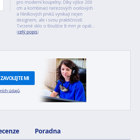
pro moderní koupelny. Díky výšce 200
cm a kombinaci nerezových ocelových
a hliníkových prvků vynikají nejen
designem, ale i svou praktičností.
Tvrzené sklo o tloušťce 8 mm je opat…
(
celý popis
)
ZAVOLEJTE MI
ních údajů
.
ecenze
Poradna