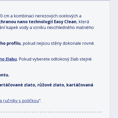
00 cm a kombinaci nerezových ocelových a
chranou nano technologií Easy Clean
, která
hání kapek vody a vzniku nevzhledného matného
ho profilu
, pokud nejsou stěny dokonale rovné.
ho žlabu
.
Pokud vyberete odtokový žlab stejné
antu.
kartáčované zlato, růžové zlato, kartáčovaná
 ručníky s poličkou
".