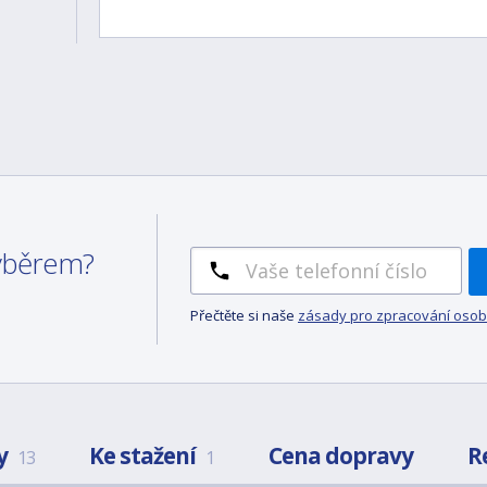
výběrem?
Přečtěte si naše
zásady pro zpracování osob
y
Ke stažení
Cena dopravy
R
13
1