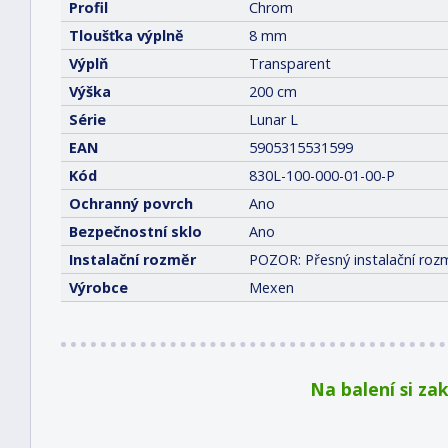
Profil
Chrom
Tloušťka výplně
8 mm
Výplň
Transparent
Výška
200 cm
Série
Lunar L
EAN
5905315531599
Kód
830L-100-000-01-00-P
Ochranný povrch
Ano
Bezpečnostní sklo
Ano
Instalační rozměr
POZOR: Přesný instalační rozm
Výrobce
Mexen
Na balení si za