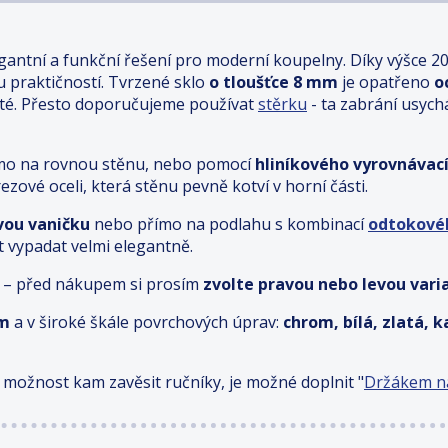
gantní a funkční řešení pro moderní koupelny. Díky výšce 2
ou praktičností. Tvrzené sklo
o tloušťce 8 mm
je opatřeno
o
té. Přesto doporučujeme používat
stěrku
- ta zabrání usyc
 přímo na rovnou stěnu, nebo pomocí
hliníkového vyrovnávací
ezové oceli, která stěnu pevně kotví v horní části.
vou vaničku
nebo přímo na podlahu s kombinací
odtokové
t vypadat velmi elegantně.
 – před nákupem si prosím
zvolte pravou nebo levou vari
cm
a v široké škále povrchových úprav:
chrom, bílá, zlatá, 
 možnost kam zavěsit ručníky, je možné doplnit "
Držákem na