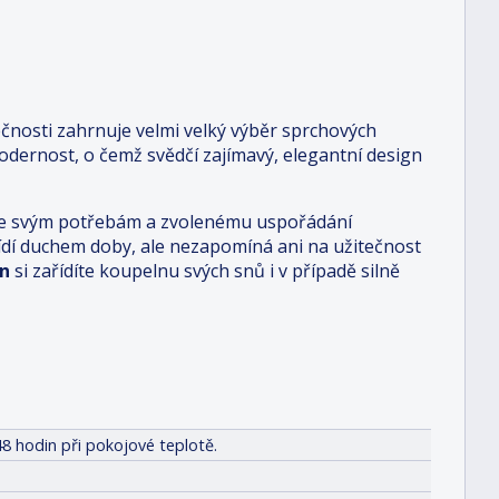
čnosti zahrnuje velmi velký výběr sprchových
dernost, o čemž svědčí zajímavý, elegantní design
i je svým potřebám a zvolenému uspořádání
 řídí duchem doby, ale nezapomíná ani na užitečnost
n
si zařídíte koupelnu svých snů i v případě silně
8 hodin při pokojové teplotě.