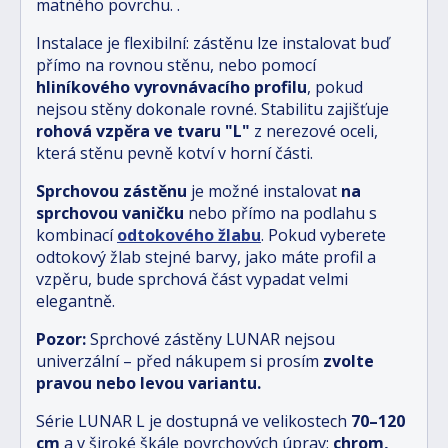
matného povrchu.
.
Instalace je flexibilní: zástěnu lze instalovat buď
přímo na rovnou stěnu, nebo pomocí
hliníkového vyrovnávacího profilu
, pokud
nejsou stěny dokonale rovné. Stabilitu zajišťuje
rohová vzpěra ve tvaru "L"
z nerezové oceli,
která stěnu pevně kotví v horní části.
Sprchovou zástěnu
je možné instalovat
na
sprchovou vaničku
nebo přímo na podlahu s
kombinací
odtokového žlabu
.
Pokud vyberete
odtokový žlab stejné barvy, jako máte profil a
vzpěru, bude sprchová část vypadat velmi
elegantně.
Pozor:
Sprchové zástěny LUNAR nejsou
univerzální – před nákupem si prosím
zvolte
pravou nebo levou variantu.
Série LUNAR L je dostupná ve velikostech
70–120
cm
a v široké škále povrchových úprav:
chrom,