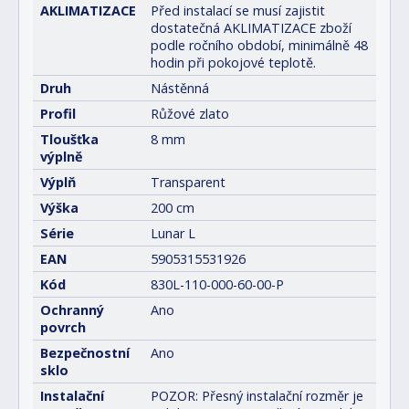
AKLIMATIZACE
Před instalací se musí zajistit
dostatečná AKLIMATIZACE zboží
podle ročního období, minimálně 48
hodin při pokojové teplotě.
Druh
Nástěnná
Profil
Růžové zlato
Tloušťka
8 mm
výplně
Výplň
Transparent
Výška
200 cm
Série
Lunar L
EAN
5905315531926
Kód
830L-110-000-60-00-P
Ochranný
Ano
povrch
Bezpečnostní
Ano
sklo
Instalační
POZOR: Přesný instalační rozměr je