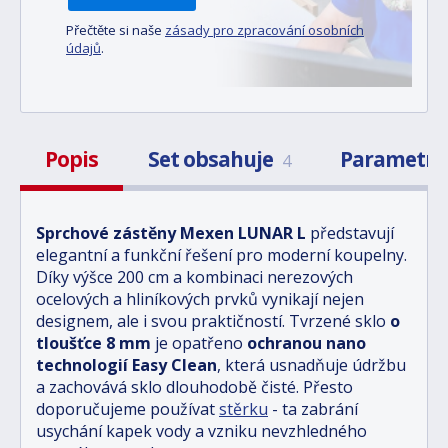
Přečtěte si naše
zásady pro zpracování osobních
údajů
.
Popis
Set obsahuje
Parametr
4
Sprchové zástěny Mexen LUNAR L
představují
elegantní a funkční řešení pro moderní koupelny.
Díky výšce 200 cm a kombinaci nerezových
ocelových a hliníkových prvků vynikají nejen
designem, ale i svou praktičností. Tvrzené sklo
o
tloušťce 8 mm
je opatřeno
ochranou nano
technologií Easy Clean
, která usnadňuje údržbu
a zachovává sklo dlouhodobě čisté. Přesto
doporučujeme používat
stěrku
- ta zabrání
usychání kapek vody a vzniku nevzhledného