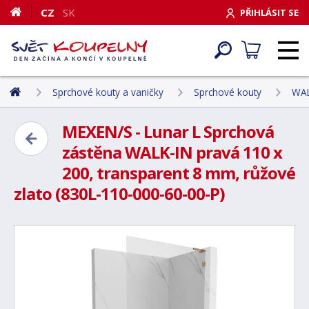
CZ
SK
PŘIHLÁSIT SE
Sprchové kouty a vaničky
Sprchové kouty
WAL
MEXEN/S - Lunar L Sprchová
zástěna WALK-IN pravá 110 x
200, transparent 8 mm, růžové
zlato (830L-110-000-60-00-P)