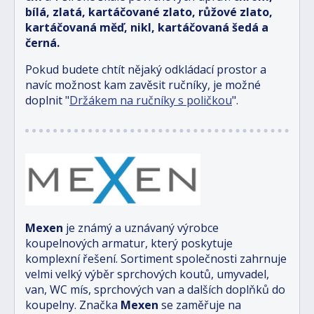
bílá, zlatá, kartáčované zlato, růžové zlato,
kartáčovaná měď, nikl, kartáčovaná šedá a
černá.
Pokud budete chtít nějaký odkládací prostor a
navíc možnost kam zavěsit ručníky, je možné
doplnit "
Držákem na ručníky s poličkou
".
Mexen
je známý a uznávaný výrobce
koupelnových armatur, který poskytuje
komplexní řešení. Sortiment společnosti zahrnuje
velmi velký výběr sprchových koutů, umyvadel,
van, WC mís, sprchových van a dalších doplňků do
koupelny. Značka
Mexen
se zaměřuje na