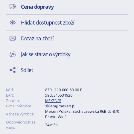
Cena dopravy
Hlídat dostupnost zboží
Dotaz na zboží
Jak se starat o výrobky
Sdílet
Kód:
830L-110-000-60-00-P
EAN:
5905315531926
Značka:
MEXEN/S
E-mail výrobce:
sklep@mexen.pl
Mexen Polska, Sochaczewska 96B 05-870
Adresa výrobce:
Błonie-Wieś
Odpovědnost za
24 měs.
vady: