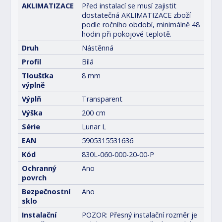
AKLIMATIZACE
Před instalací se musí zajistit
dostatečná AKLIMATIZACE zboží
podle ročního období, minimálně 48
hodin při pokojové teplotě.
Druh
Nástěnná
Profil
Bílá
Tloušťka
8 mm
výplně
Výplň
Transparent
Výška
200 cm
Série
Lunar L
EAN
5905315531636
Kód
830L-060-000-20-00-P
Ochranný
Ano
povrch
Bezpečnostní
Ano
sklo
Instalační
POZOR: Přesný instalační rozměr je