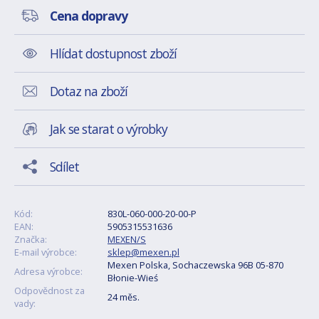
Cena dopravy
Hlídat dostupnost zboží
Dotaz na zboží
Jak se starat o výrobky
Sdílet
Kód:
830L-060-000-20-00-P
EAN:
5905315531636
Značka:
MEXEN/S
E-mail výrobce:
sklep@mexen.pl
Mexen Polska, Sochaczewska 96B 05-870
Adresa výrobce:
Błonie-Wieś
Odpovědnost za
24 měs.
vady: