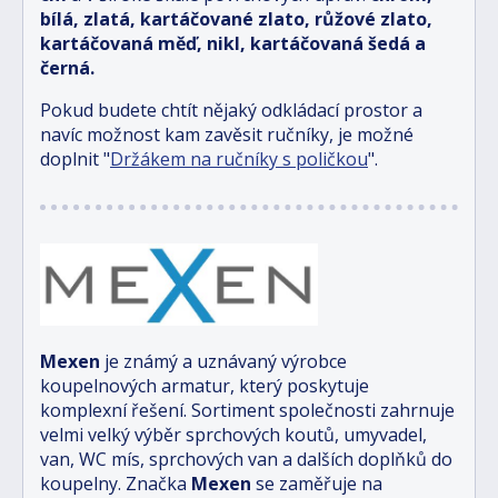
bílá, zlatá, kartáčované zlato, růžové zlato,
kartáčovaná měď, nikl, kartáčovaná šedá a
černá.
Pokud budete chtít nějaký odkládací prostor a
navíc možnost kam zavěsit ručníky, je možné
doplnit "
Držákem na ručníky s poličkou
".
Mexen
je známý a uznávaný výrobce
koupelnových armatur, který poskytuje
komplexní řešení. Sortiment společnosti zahrnuje
velmi velký výběr sprchových koutů, umyvadel,
van, WC mís, sprchových van a dalších doplňků do
koupelny. Značka
Mexen
se zaměřuje na