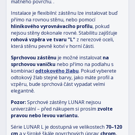
matného povrchu.
.
Instalace je flexibilní: zástěnu lze instalovat buď
přímo na rovnou stěnu, nebo pomocí
hliníkového vyrovnávacího profilu
, pokud
nejsou stěny dokonale rovné. Stabilitu zajišťuje
rohová vzpěra ve tvaru "L"
z nerezové oceli,
která stěnu pevně kotví v horní části.
Sprchovou zástěnu
je možné instalovat
na
sprchovou vaničku
nebo přímo na podlahu s
kombinací
odtokového žlabu
.
Pokud vyberete
odtokový žlab stejné barvy, jako máte profil a
vzpěru, bude sprchová část vypadat velmi
elegantně.
Pozor:
Sprchové zástěny LUNAR nejsou
univerzální – před nákupem si prosím
zvolte
pravou nebo levou variantu.
Série LUNAR L je dostupná ve velikostech
70–120
cm
a v široké škále povrchových úprav:
chrom,