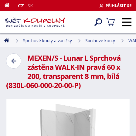
CZ
SK
PŘIHLÁSIT SE
Sprchové kouty a vaničky
Sprchové kouty
WAL
MEXEN/S - Lunar L Sprchová
zástěna WALK-IN pravá 60 x
200, transparent 8 mm, bílá
(830L-060-000-20-00-P)