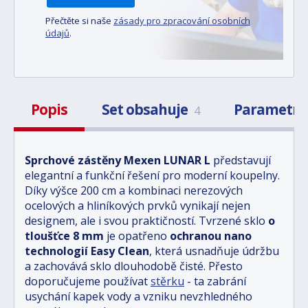
Přečtěte si naše
zásady pro zpracování osobních
údajů
.
Popis
Set obsahuje
Parametr
4
Sprchové zástěny Mexen LUNAR L
představují
elegantní a funkční řešení pro moderní koupelny.
Díky výšce 200 cm a kombinaci nerezových
ocelových a hliníkových prvků vynikají nejen
designem, ale i svou praktičností. Tvrzené sklo
o
tloušťce 8 mm
je opatřeno
ochranou nano
technologií Easy Clean
, která usnadňuje údržbu
a zachovává sklo dlouhodobě čisté. Přesto
doporučujeme používat
stěrku
- ta zabrání
usychání kapek vody a vzniku nevzhledného