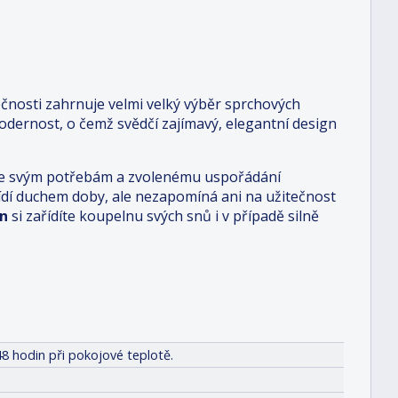
čnosti zahrnuje velmi velký výběr sprchových
dernost, o čemž svědčí zajímavý, elegantní design
i je svým potřebám a zvolenému uspořádání
 řídí duchem doby, ale nezapomíná ani na užitečnost
n
si zařídíte koupelnu svých snů i v případě silně
8 hodin při pokojové teplotě.