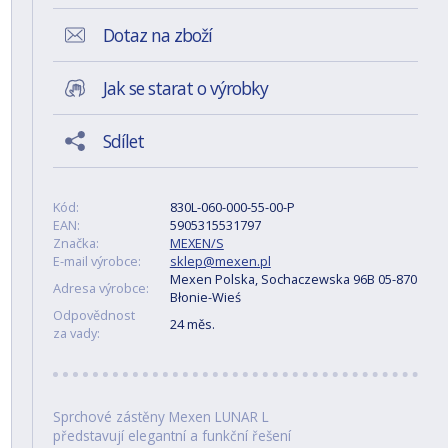
Dotaz na zboží
Jak se starat o výrobky
Sdílet
Kód:
830L-060-000-55-00-P
EAN:
5905315531797
Značka:
MEXEN/S
E-mail výrobce:
sklep@mexen.pl
Mexen Polska, Sochaczewska 96B 05-870
Adresa výrobce:
Błonie-Wieś
Odpovědnost
24 měs.
za vady:
Sprchové zástěny Mexen LUNAR L
představují elegantní a funkční řešení