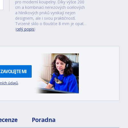
pro moderní koupelny. Díky výšce 200
cm a kombinaci nerezových ocelových
a hliníkových prvků vynikají nejen
designem, ale i svou praktičností.
Tvrzené sklo o tloušťce 8 mm je opat…
(
celý popis
)
ZAVOLEJTE MI
ních údajů
.
ecenze
Poradna