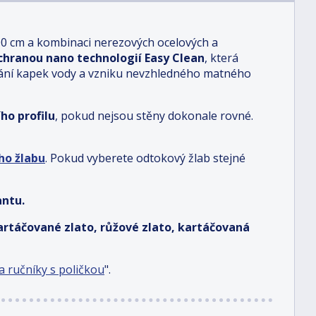
00 cm a kombinaci nerezových ocelových a
chranou nano technologií Easy Clean
, která
hání kapek vody a vzniku nevzhledného matného
ho profilu
, pokud nejsou stěny dokonale rovné.
ho žlabu
.
Pokud vyberete odtokový žlab stejné
antu.
kartáčované zlato, růžové zlato, kartáčovaná
 ručníky s poličkou
".