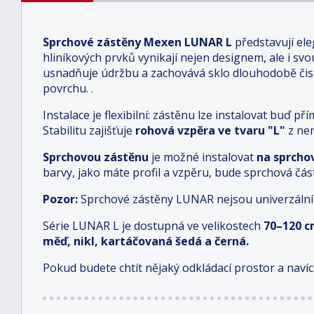
Sprchové zástěny Mexen LUNAR L
představují ele
hliníkových prvků vynikají nejen designem, ale i sv
usnadňuje údržbu a zachovává sklo dlouhodobě čis
povrchu.
.
Instalace je flexibilní: zástěnu lze instalovat buď
Stabilitu zajišťuje
rohová vzpěra ve tvaru "L"
z ner
Sprchovou zástěnu
je možné instalovat
na sprcho
barvy, jako máte profil a vzpěru, bude sprchová čás
Pozor:
Sprchové zástěny LUNAR nejsou univerzální
Série LUNAR L je dostupná ve velikostech
70–120 
měď, nikl, kartáčovaná šedá a černá.
Pokud budete chtít nějaký odkládací prostor a navíc