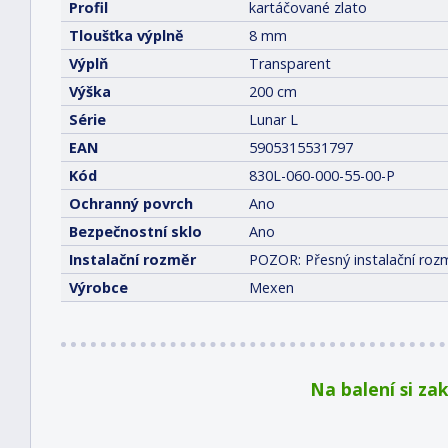
Profil
kartáčované zlato
Tloušťka výplně
8 mm
Výplň
Transparent
Výška
200 cm
Série
Lunar L
EAN
5905315531797
Kód
830L-060-000-55-00-P
Ochranný povrch
Ano
Bezpečnostní sklo
Ano
Instalační rozměr
POZOR: Přesný instalační rozm
Výrobce
Mexen
Na balení si za