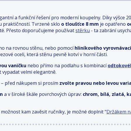
gantní a funkční řešení pro moderní koupelny. Díky výšce 2
ou praktičností. Tvrzené sklo
o tloušťce 8 mm
je opatřeno
o
té. Přesto doporučujeme používat
stěrku
- ta zabrání usyc
 přímo na rovnou stěnu, nebo pomocí
hliníkového vyrovnávací
ezové oceli, která stěnu pevně kotví v horní části.
vou vaničku
nebo přímo na podlahu s kombinací
odtokové
t vypadat velmi elegantně.
 – před nákupem si prosím
zvolte pravou nebo levou vari
cm
a v široké škále povrchových úprav:
chrom, bílá, zlatá, 
 možnost kam zavěsit ručníky, je možné doplnit "
Držákem na