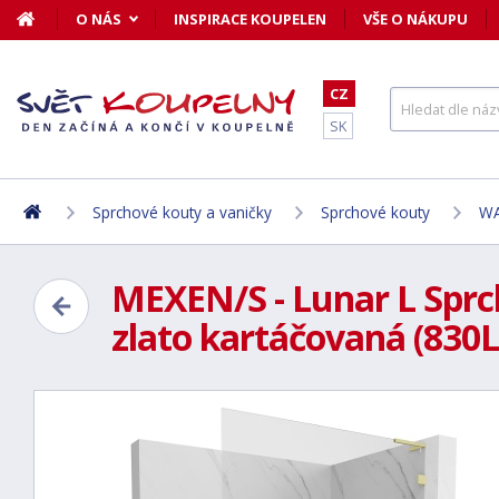
O NÁS
INSPIRACE KOUPELEN
VŠE O NÁKUPU
CZ
SK
Sprchové kouty a vaničky
Sprchové kouty
WA
MEXEN/S - Lunar L Sprc
zlato kartáčovaná (830L