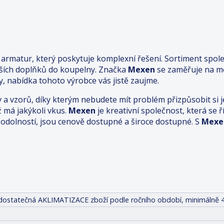
rmatur, který poskytuje komplexní řešení. Sortiment spole
lších doplňků do koupelny. Značka
Mexen
se zaměřuje na mo
, nabídka tohoto výrobce vás jistě zaujme.
v a vzorů, díky kterým nebudete mít problém přizpůsobit s
ž má jakýkoli vkus.
Mexen
je kreativní společnost, která se
dolností, jsou cenově dostupné a široce dostupné. S
Mexe
it dostatečná AKLIMATIZACE zboží podle ročního období, minimálně 4