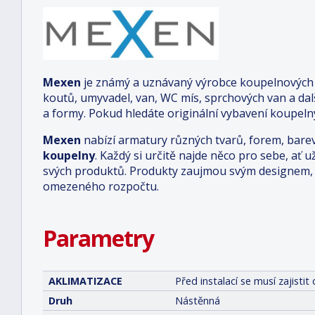
Mexen
je známý a uznávaný výrobce koupelnových a
koutů, umyvadel, van, WC mís, sprchových van a da
a formy. Pokud hledáte originální vybavení koupelny
Mexen
nabízí armatury různých tvarů, forem, bare
koupelny
. Každý si určitě najde něco pro sebe, ať u
svých produktů. Produkty zaujmou svým designem, o
omezeného rozpočtu.
Parametry
AKLIMATIZACE
Před instalací se musí zajist
Druh
Nástěnná