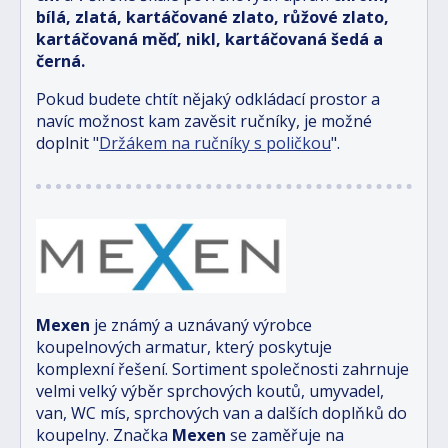
bílá, zlatá, kartáčované zlato, růžové zlato,
kartáčovaná měď, nikl, kartáčovaná šedá a
černá.
Pokud budete chtít nějaký odkládací prostor a
navíc možnost kam zavěsit ručníky, je možné
doplnit "
Držákem na ručníky s poličkou
".
Mexen
je známý a uznávaný výrobce
koupelnových armatur, který poskytuje
komplexní řešení. Sortiment společnosti zahrnuje
velmi velký výběr sprchových koutů, umyvadel,
van, WC mís, sprchových van a dalších doplňků do
koupelny. Značka
Mexen
se zaměřuje na