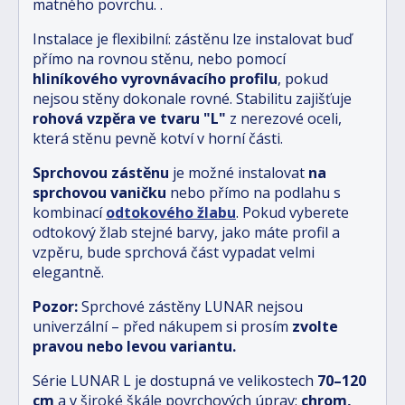
matného povrchu.
.
Instalace je flexibilní: zástěnu lze instalovat buď
přímo na rovnou stěnu, nebo pomocí
hliníkového vyrovnávacího profilu
, pokud
nejsou stěny dokonale rovné. Stabilitu zajišťuje
rohová vzpěra ve tvaru "L"
z nerezové oceli,
která stěnu pevně kotví v horní části.
Sprchovou zástěnu
je možné instalovat
na
sprchovou vaničku
nebo přímo na podlahu s
kombinací
odtokového žlabu
.
Pokud vyberete
odtokový žlab stejné barvy, jako máte profil a
vzpěru, bude sprchová část vypadat velmi
elegantně.
Pozor:
Sprchové zástěny LUNAR nejsou
univerzální – před nákupem si prosím
zvolte
pravou nebo levou variantu.
Série LUNAR L je dostupná ve velikostech
70–120
cm
a v široké škále povrchových úprav:
chrom,