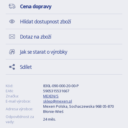
Cena dopravy
Hlídat dostupnost zboží
Dotaz na zboží
Jak se starat o výrobky
Sdílet
Kód:
830L-090-000-20-00-P
EAN:
5905315531667
Značka:
MEXEN/S
E-mail výrobce:
sklep@mexen.pl
Mexen Polska, Sochaczewska 96B 05-870
Adresa výrobce:
Błonie-Wieś
Odpovědnost za
24 měs.
vady: