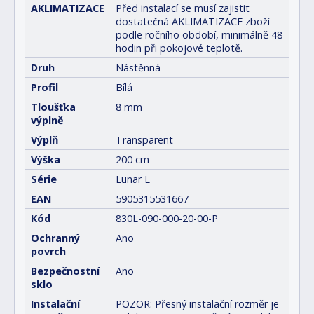
AKLIMATIZACE
Před instalací se musí zajistit
dostatečná AKLIMATIZACE zboží
podle ročního období, minimálně 48
hodin při pokojové teplotě.
Druh
Nástěnná
Profil
Bílá
Tloušťka
8 mm
výplně
Výplň
Transparent
Výška
200 cm
Série
Lunar L
EAN
5905315531667
Kód
830L-090-000-20-00-P
Ochranný
Ano
povrch
Bezpečnostní
Ano
sklo
Instalační
POZOR: Přesný instalační rozměr je