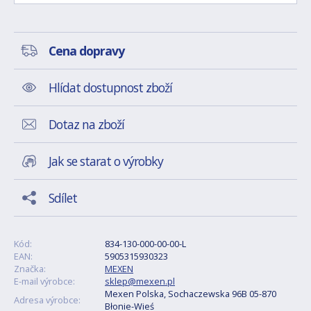
Cena dopravy
Hlídat dostupnost zboží
Dotaz na zboží
Jak se starat o výrobky
Sdílet
Kód:
834-130-000-00-00-L
EAN:
5905315930323
Značka:
MEXEN
E-mail výrobce:
sklep@mexen.pl
Mexen Polska, Sochaczewska 96B 05-870
Adresa výrobce:
Błonie-Wieś