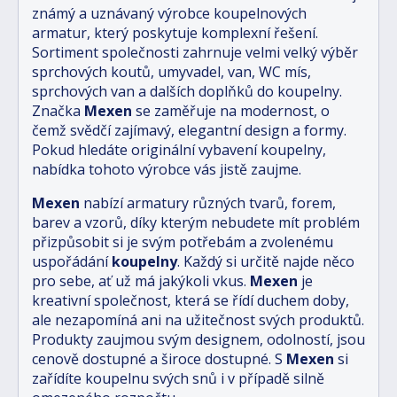
známý a uznávaný výrobce koupelnových
armatur, který poskytuje komplexní řešení.
Sortiment společnosti zahrnuje velmi velký výběr
sprchových koutů, umyvadel, van, WC mís,
sprchových van a dalších doplňků do koupelny.
Značka
Mexen
se zaměřuje na modernost, o
čemž svědčí zajímavý, elegantní design a formy.
Pokud hledáte originální vybavení koupelny,
nabídka tohoto výrobce vás jistě zaujme.
Mexen
nabízí armatury různých tvarů, forem,
barev a vzorů, díky kterým nebudete mít problém
přizpůsobit si je svým potřebám a zvolenému
uspořádání
koupelny
. Každý si určitě najde něco
pro sebe, ať už má jakýkoli vkus.
Mexen
je
kreativní společnost, která se řídí duchem doby,
ale nezapomíná ani na užitečnost svých produktů.
Produkty zaujmou svým designem, odolností, jsou
cenově dostupné a široce dostupné. S
Mexen
si
zařídíte koupelnu svých snů i v případě silně