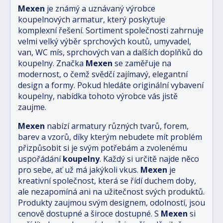
Mexen
je známý a uznávaný výrobce
koupelnových armatur, který poskytuje
komplexní řešení. Sortiment společnosti zahrnuje
velmi velký výběr sprchových koutů, umyvadel,
van, WC mís, sprchových van a dalších doplňků do
koupelny. Značka
Mexen
se zaměřuje na
modernost, o čemž svědčí zajímavý, elegantní
design a formy. Pokud hledáte originální vybavení
koupelny, nabídka tohoto výrobce vás jistě
zaujme.
Mexen
nabízí armatury různých tvarů, forem,
barev a vzorů, díky kterým nebudete mít problém
přizpůsobit si je svým potřebám a zvolenému
uspořádání
koupelny
. Každý si určitě najde něco
pro sebe, ať už má jakýkoli vkus.
Mexen
je
kreativní společnost, která se řídí duchem doby,
ale nezapomíná ani na užitečnost svých produktů.
Produkty zaujmou svým designem, odolností, jsou
cenově dostupné a široce dostupné. S
Mexen
si