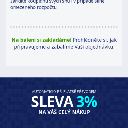
zařídíte koupelnu svých snů i v případě silně
omezeného rozpočtu.
Na balení si zakládáme!
Prohlédněte si
, jak
připravujeme a zabalíme Vaši objednávku.
AUTOMATICKY PŘI PLATBĚ PŘEVODEM
SLEVA
3%
NA VÁŠ CELÝ NÁKUP