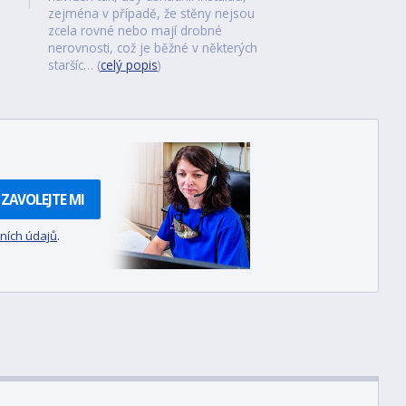
zejména v případě, že stěny nejsou
zcela rovné nebo mají drobné
nerovnosti, což je běžné v některých
staršíc… (
celý popis
)
ZAVOLEJTE MI
ních údajů
.