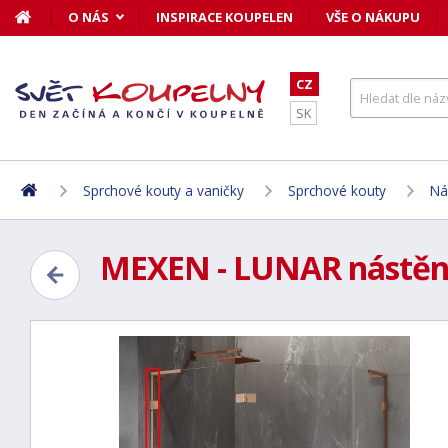
O NÁS
INSPIRACE KOUPELEN
VŠE O NÁKUPU
CZ
SK
Sprchové kouty a vaničky
Sprchové kouty
Ná
MEXEN - LUNAR nástěnná