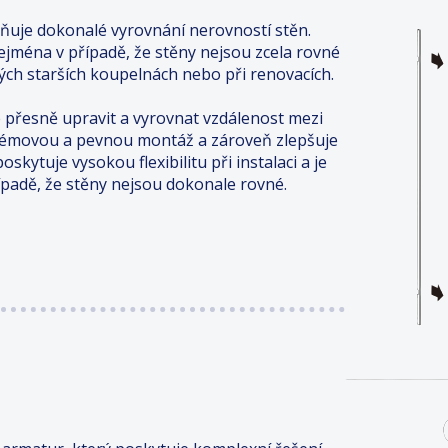
uje dokonalé vyrovnání nerovností stěn.
 zejména v případě, že stěny nejsou zcela rovné
ých starších koupelnách nebo při renovacích.
 přesně upravit a vyrovnat vzdálenost mezi
lémovou a pevnou montáž a zároveň zlepšuje
skytuje vysokou flexibilitu při instalaci a je
řípadě, že stěny nejsou dokonale rovné.