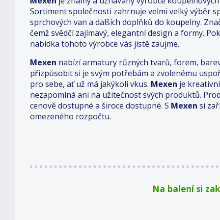
Mexen
je známý a uznávaný výrobce koupelnových 
Sortiment společnosti zahrnuje velmi velký výběr s
sprchových van a dalších doplňků do koupelny. Zna
čemž svědčí zajímavý, elegantní design a formy. Po
nabídka tohoto výrobce vás jistě zaujme.
Mexen
nabízí armatury různých tvarů, forem, bare
přizpůsobit si je svým potřebám a zvolenému uspo
pro sebe, ať už má jakýkoli vkus.
Mexen
je kreativn
nezapomíná ani na užitečnost svých produktů. Pro
cenově dostupné a široce dostupné. S
Mexen
si za
omezeného rozpočtu.
Na balení si za