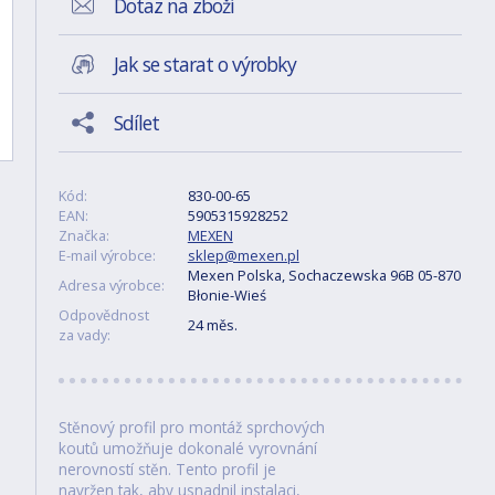
Dotaz na zboží
Jak se starat o výrobky
Sdílet
Kód:
830-00-65
EAN:
5905315928252
Značka:
MEXEN
E-mail výrobce:
sklep@mexen.pl
Mexen Polska, Sochaczewska 96B 05-870
Adresa výrobce:
Błonie-Wieś
Odpovědnost
24 měs.
za vady:
Stěnový profil pro montáž sprchových
koutů umožňuje dokonalé vyrovnání
nerovností stěn. Tento profil je
navržen tak, aby usnadnil instalaci,