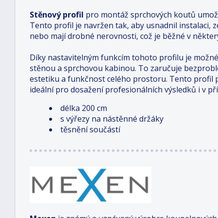
Stěnový profil
pro montáž sprchových koutů umožň
Tento profil je navržen tak, aby usnadnil instalaci,
nebo mají drobné nerovnosti, což je běžné v někter
Díky nastavitelným funkcím tohoto profilu je možné
stěnou a sprchovou kabinou. To zaručuje bezprob
estetiku a funkčnost celého prostoru. Tento profil po
ideální pro dosažení profesionálních výsledků i v p
délka 200 cm
s výřezy na nástěnné držáky
těsnění součástí