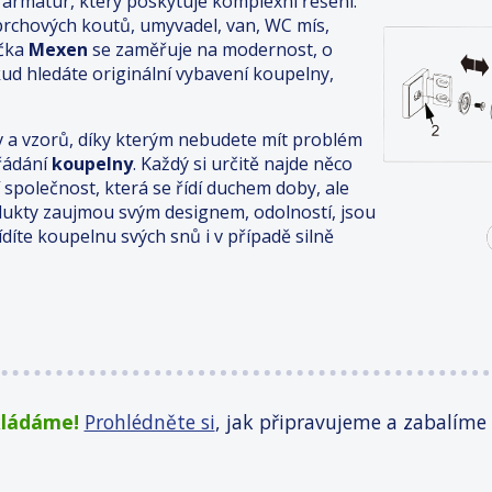
armatur, který poskytuje komplexní řešení.
prchových koutů, umyvadel, van, WC mís,
čka
Mexen
se zaměřuje na modernost, o
kud hledáte originální vybavení koupelny,
v a vzorů, díky kterým nebudete mít problém
řádání
koupelny
. Každý si určitě najde něco
í společnost, která se řídí duchem doby, ale
dukty zaujmou svým designem, odolností, jsou
řídíte koupelnu svých snů i v případě silně
kládáme!
Prohlédněte si
, jak připravujeme a zabalíme