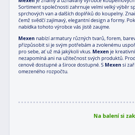
Mexen
je známý a uznávaný výrobce koupelnových 
Sortiment společnosti zahrnuje velmi velký výběr s
sprchových van a dalších doplňků do koupelny. Zna
čemž svědčí zajímavý, elegantní design a formy. Po
nabídka tohoto výrobce vás jistě zaujme.
Mexen
nabízí armatury různých tvarů, forem, bare
přizpůsobit si je svým potřebám a zvolenému uspo
pro sebe, ať už má jakýkoli vkus.
Mexen
je kreativn
nezapomíná ani na užitečnost svých produktů. Pro
cenově dostupné a široce dostupné. S
Mexen
si za
omezeného rozpočtu.
Na balení si za