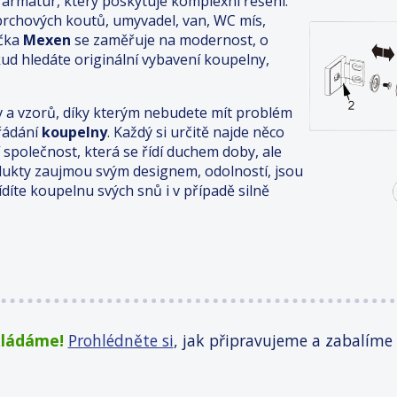
armatur, který poskytuje komplexní řešení.
prchových koutů, umyvadel, van, WC mís,
čka
Mexen
se zaměřuje na modernost, o
kud hledáte originální vybavení koupelny,
v a vzorů, díky kterým nebudete mít problém
řádání
koupelny
. Každý si určitě najde něco
í společnost, která se řídí duchem doby, ale
dukty zaujmou svým designem, odolností, jsou
řídíte koupelnu svých snů i v případě silně
kládáme!
Prohlédněte si
, jak připravujeme a zabalíme