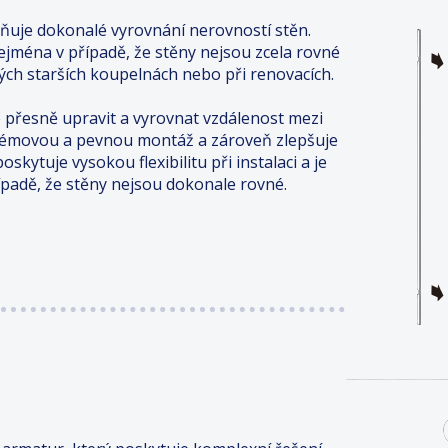
uje dokonalé vyrovnání nerovností stěn.
 zejména v případě, že stěny nejsou zcela rovné
ých starších koupelnách nebo při renovacích.
 přesně upravit a vyrovnat vzdálenost mezi
lémovou a pevnou montáž a zároveň zlepšuje
skytuje vysokou flexibilitu při instalaci a je
řípadě, že stěny nejsou dokonale rovné.