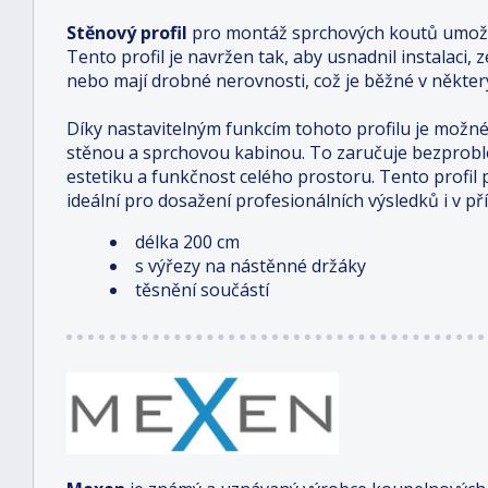
Stěnový profil
pro montáž sprchových koutů umožň
Tento profil je navržen tak, aby usnadnil instalaci,
nebo mají drobné nerovnosti, což je běžné v někter
Díky nastavitelným funkcím tohoto profilu je možné
stěnou a sprchovou kabinou. To zaručuje bezprob
estetiku a funkčnost celého prostoru. Tento profil po
ideální pro dosažení profesionálních výsledků i v p
délka 200 cm
s výřezy na nástěnné držáky
těsnění součástí