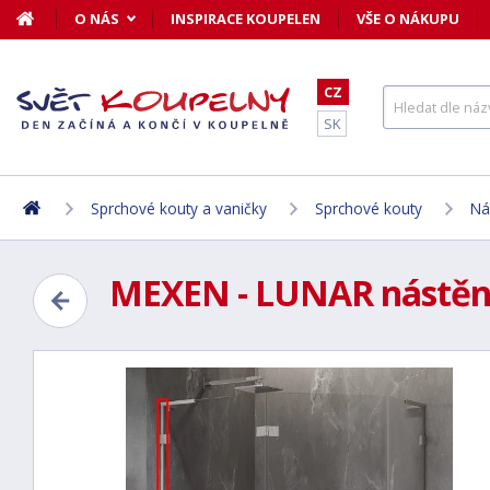
O NÁS
INSPIRACE KOUPELEN
VŠE O NÁKUPU
CZ
SK
Sprchové kouty a vaničky
Sprchové kouty
Ná
MEXEN - LUNAR nástěnná 