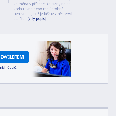
zejména v případě, že stěny nejsou
zcela rovné nebo mají drobné
nerovnosti, což je běžné v některých
staršíc… (
celý popis
)
ZAVOLEJTE MI
ních údajů
.