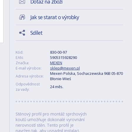
Dotaz na zboží
Jak se starat o výrobky
Sdílet
Kód:
830-00-97
EAN:
5905315928290
Značka:
MEXEN
E-mail výrobce:
sklep@mexen.pl
Mexen Polska, Sochaczewska 96B 05-870
Adresa výrobce:
Błonie-Wieś
Odpovědnost
24 měs.
za vady:
Stěnový profil pro montáž sprchových
koutů umožňuje dokonalé vyrovnání
nerovností stěn. Tento profil je
navržen tak, aby usnadnil instalaci,