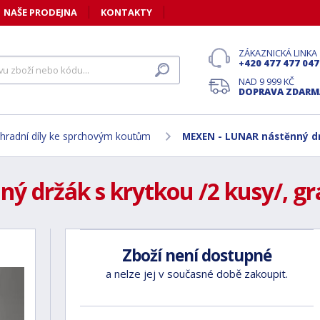
NAŠE PRODEJNA
KONTAKTY
ZÁKAZNICKÁ LINKA
+420 477 477 047
NAD 9 999 KČ
DOPRAVA ZDARM
hradní díly ke sprchovým koutům
MEXEN - LUNAR nástěnný drž
držák s krytkou /2 kusy/, graf
Zboží není dostupné
a nelze jej v současné době zakoupit.