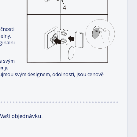
čnosti
elny.
ginální
je svým
en
je
aujmou svým designem, odolností, jsou cenově
 Vaši objednávku.