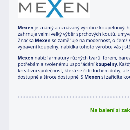
Mexen
je známý a uznávaný výrobce koupelnových 
zahrnuje velmi velký výběr sprchových koutů, umyva
Značka
Mexen
se zaměřuje na modernost, o čemž sv
vybavení koupelny, nabídka tohoto výrobce vás jist
Mexen
nabízí armatury různých tvarů, forem, barev
potřebám a zvolenému uspořádání
koupelny
. Každ
kreativní společnost, která se řídí duchem doby, a
dostupné a široce dostupné. S
Mexen
si zařídíte k
Na balení si za