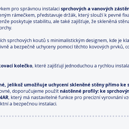
vkem pro správnou instalaci
sprchových a vanových zást
eným rámečkem, představuje držák, který slouží k pevné fixa
že poskytuje stabilitu, ale také zajišťuje, že skleněná stě
prchy.
ch sprchových koutů s minimalistickým designem, kde je kl
ktivně a bezpečně uchyceny pomocí těchto kovových prvků, c
kovací kolečko
, které zajišťují jednoduchou a rychlou instala
vné, jelikož umožňuje uchycení skleněné stěny přímo ke 
rovné, doporučujeme použít
nástěnné profily: ke sprcho
UNAR
, který má nastavitelné funkce pro precizní vyrovnání vz
ktní a bezpečnou instalaci.