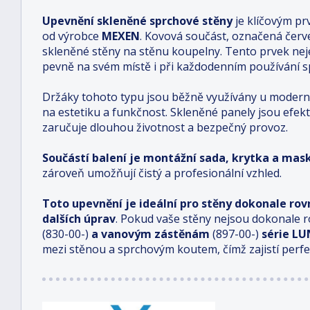
Upevnění skleněné sprchové stěny
je klíčovým pr
od výrobce
MEXEN
. Kovová součást, označená červ
skleněné stěny na stěnu koupelny. Tento prvek nejen
pevně na svém místě i při každodenním používání s
Držáky tohoto typu jsou běžně využívány u moderní
na estetiku a funkčnost. Skleněné panely jsou efe
zaručuje dlouhou životnost a bezpečný provoz.
Součástí balení je montážní sada, krytka a mas
zároveň umožňují čistý a profesionální vzhled.
Toto upevnění je ideální pro stěny dokonale ro
dalších úprav
. Pokud vaše stěny nejsou dokonale 
(830-00-)
a vanovým zástěnám
(897-00-)
série L
mezi stěnou a sprchovým koutem, čímž zajistí perfe