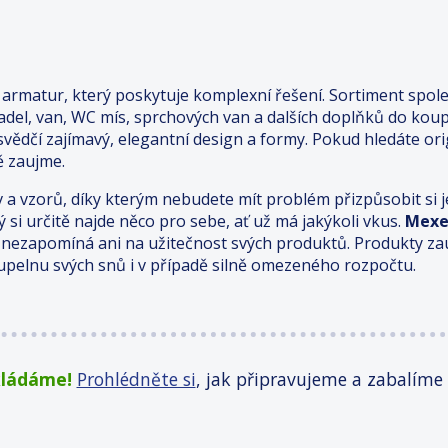
armatur, který poskytuje komplexní řešení. Sortiment spole
del, van, WC mís, sprchových van a dalších doplňků do koup
ědčí zajímavý, elegantní design a formy. Pokud hledáte ori
ě zaujme.
 a vzorů, díky kterým nebudete mít problém přizpůsobit si 
ý si určitě najde něco pro sebe, ať už má jakýkoli vkus.
Mex
le nezapomíná ani na užitečnost svých produktů. Produkty z
oupelnu svých snů i v případě silně omezeného rozpočtu.
kládáme!
Prohlédněte si
, jak připravujeme a zabalíme