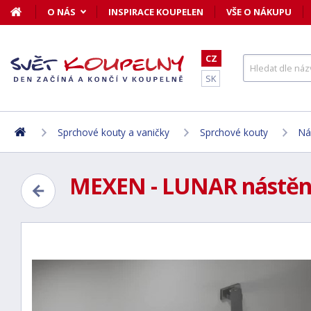
O NÁS
INSPIRACE KOUPELEN
VŠE O NÁKUPU
CZ
SK
Sprchové kouty a vaničky
Sprchové kouty
Ná
MEXEN - LUNAR nástěnný 