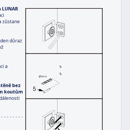
ěn LUNAR
ci
na zůstane
aden důraz
ož
ci a
stěně bez
vým koutům
dálenosti