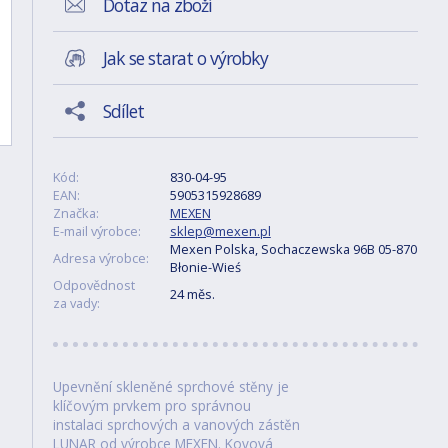
Dotaz na zboží
Jak se starat o výrobky
Sdílet
Kód:
830-04-95
EAN:
5905315928689
Značka:
MEXEN
E-mail výrobce:
sklep@mexen.pl
Mexen Polska, Sochaczewska 96B 05-870
Adresa výrobce:
Błonie-Wieś
Odpovědnost
24 měs.
za vady:
Upevnění skleněné sprchové stěny je
klíčovým prvkem pro správnou
instalaci sprchových a vanových zástěn
LUNAR od výrobce MEXEN. Kovová