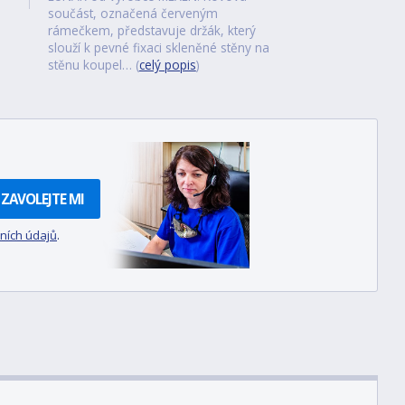
součást, označená červeným
rámečkem, představuje držák, který
slouží k pevné fixaci skleněné stěny na
stěnu koupel… (
celý popis
)
ZAVOLEJTE MI
ních údajů
.