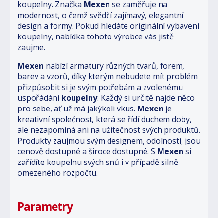
koupelny. Značka
Mexen
se zaměřuje na
modernost, o čemž svědčí zajímavý, elegantní
design a formy. Pokud hledáte originální vybavení
koupelny, nabídka tohoto výrobce vás jistě
zaujme.
Mexen
nabízí armatury různých tvarů, forem,
barev a vzorů, díky kterým nebudete mít problém
přizpůsobit si je svým potřebám a zvolenému
uspořádání
koupelny
. Každý si určitě najde něco
pro sebe, ať už má jakýkoli vkus.
Mexen
je
kreativní společnost, která se řídí duchem doby,
ale nezapomíná ani na užitečnost svých produktů.
Produkty zaujmou svým designem, odolností, jsou
cenově dostupné a široce dostupné. S
Mexen
si
zařídíte koupelnu svých snů i v případě silně
omezeného rozpočtu.
Parametry