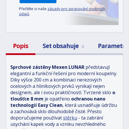
Přečtěte si naše
zásady pro zpracování osobních
údajů
.
Popis
Set obsahuje
Parametr
4
Sprchové zástěny Mexen LUNAR
představují
elegantní a funkční řešení pro moderní koupelny.
Díky výšce 200 cm a kombinaci nerezových
ocelových a hliníkových prvků vynikají nejen
designem, ale i svou praktičností. Tvrzené sklo
o
tloušťce 8 mm
je opatřeno
ochranou nano
technologií Easy Clean
, která usnadňuje údržbu
a zachovává sklo dlouhodobě čisté. Přesto
doporučujeme používat
stěrku
- ta zabrání
usychání kapek vody a vzniku nevzhledného