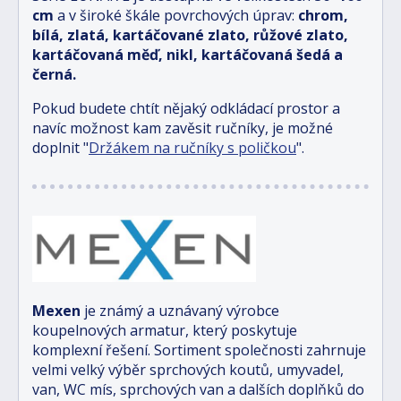
cm
a v široké škále povrchových úprav:
chrom,
bílá, zlatá, kartáčované zlato, růžové zlato,
kartáčovaná měď, nikl, kartáčovaná šedá a
černá.
Pokud budete chtít nějaký odkládací prostor a
navíc možnost kam zavěsit ručníky, je možné
doplnit "
Držákem na ručníky s poličkou
".
Mexen
je známý a uznávaný výrobce
koupelnových armatur, který poskytuje
komplexní řešení. Sortiment společnosti zahrnuje
velmi velký výběr sprchových koutů, umyvadel,
van, WC mís, sprchových van a dalších doplňků do