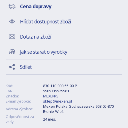
Cena dopravy
Hlídat dostupnost zboží
Dotaz na zboží
Jak se starat o výrobky
Sdílet
Kód:
830-110-000-55-00-P
EAN:
5905315529961
Značka:
MEXEN/S
E-mail výrobce:
sklep@mexen.pl
Mexen Polska, Sochaczewska 96B 05-870
Adresa výrobce:
Błonie-Wieś
Odpovědnost za
24 měs.
vady: