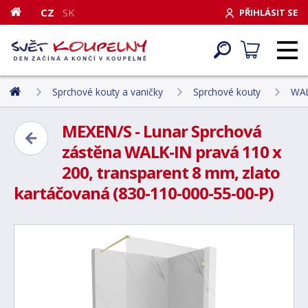
CZ
SK
PŘIHLÁSIT SE
Sprchové kouty a vaničky
Sprchové kouty
WAL
MEXEN/S - Lunar Sprchová
zástěna WALK-IN pravá 110 x
200, transparent 8 mm, zlato
kartáčovaná (830-110-000-55-00-P)