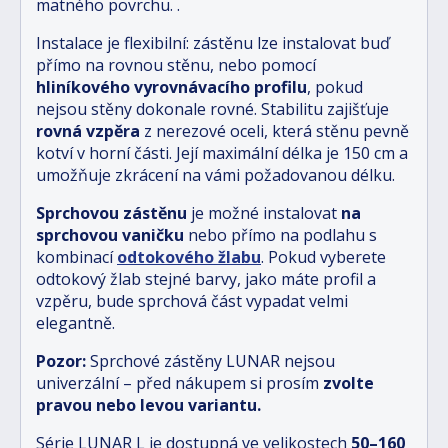
matného povrchu.
.
Instalace je flexibilní: zástěnu lze instalovat buď
přímo na rovnou stěnu, nebo pomocí
hliníkového vyrovnávacího profilu
, pokud
nejsou stěny dokonale rovné. Stabilitu zajišťuje
rovná vzpěra
z nerezové oceli, která stěnu pevně
kotví v horní části. Její maximální délka je 150 cm a
umožňuje zkrácení na vámi požadovanou délku.
Sprchovou zástěnu
je možné instalovat
na
sprchovou vaničku
nebo přímo na podlahu s
kombinací
odtokového žlabu
.
Pokud vyberete
odtokový žlab stejné barvy, jako máte profil a
vzpěru, bude sprchová část vypadat velmi
elegantně.
Pozor:
Sprchové zástěny LUNAR nejsou
univerzální – před nákupem si prosím
zvolte
pravou nebo levou variantu.
Série LUNAR L je dostupná ve velikostech
5
0–160