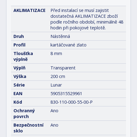
AKLIMATIZACE
Před instalací se musí zajistit
dostatečná AKLIMATIZACE zboží
podle ročního období, minimálně 48
hodin při pokojové teplotě.
Druh
Nástěnná
Profil
kartáčované zlato
Tloušťka
8 mm
výplně
Výplň
Transparent
Výška
200 cm
Série
Lunar
EAN
5905315529961
Kód
830-110-000-55-00-P
Ochranný
Ano
povrch
Bezpečnostní
Ano
sklo