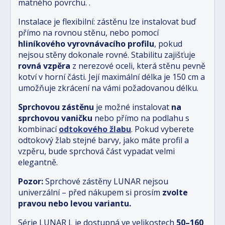
matného povrchu.
.
Instalace je flexibilní: zástěnu lze instalovat buď
přímo na rovnou stěnu, nebo pomocí
hliníkového vyrovnávacího profilu
, pokud
nejsou stěny dokonale rovné. Stabilitu zajišťuje
rovná vzpěra
z nerezové oceli, která stěnu pevně
kotví v horní části. Její maximální délka je 150 cm a
umožňuje zkrácení na vámi požadovanou délku.
Sprchovou zástěnu
je možné instalovat
na
sprchovou vaničku
nebo přímo na podlahu s
kombinací
odtokového žlabu
.
Pokud vyberete
odtokový žlab stejné barvy, jako máte profil a
vzpěru, bude sprchová část vypadat velmi
elegantně.
Pozor:
Sprchové zástěny LUNAR nejsou
univerzální – před nákupem si prosím
zvolte
pravou nebo levou variantu.
Série LUNAR L je dostupná ve velikostech
5
0–160