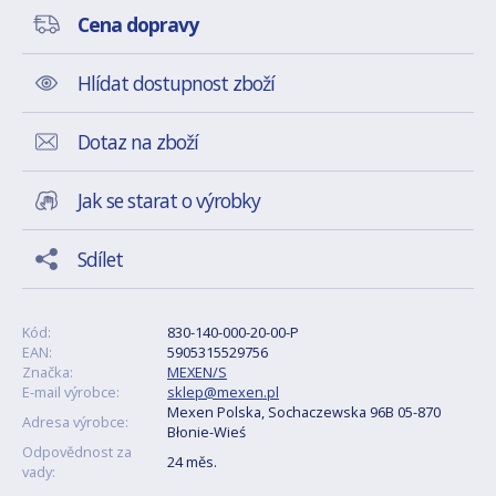
Cena dopravy
Hlídat dostupnost zboží
Dotaz na zboží
Jak se starat o výrobky
Sdílet
Kód:
830-140-000-20-00-P
EAN:
5905315529756
Značka:
MEXEN/S
E-mail výrobce:
sklep@mexen.pl
Mexen Polska, Sochaczewska 96B 05-870
Adresa výrobce:
Błonie-Wieś
Odpovědnost za
24 měs.
vady: