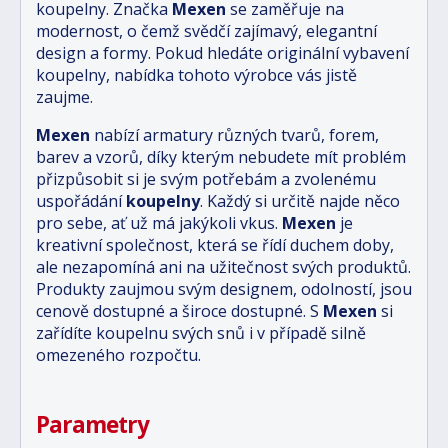
koupelny. Značka
Mexen
se zaměřuje na
modernost, o čemž svědčí zajímavý, elegantní
design a formy. Pokud hledáte originální vybavení
koupelny, nabídka tohoto výrobce vás jistě
zaujme.
Mexen
nabízí armatury různých tvarů, forem,
barev a vzorů, díky kterým nebudete mít problém
přizpůsobit si je svým potřebám a zvolenému
uspořádání
koupelny
. Každý si určitě najde něco
pro sebe, ať už má jakýkoli vkus.
Mexen
je
kreativní společnost, která se řídí duchem doby,
ale nezapomíná ani na užitečnost svých produktů.
Produkty zaujmou svým designem, odolností, jsou
cenově dostupné a široce dostupné. S
Mexen
si
zařídíte koupelnu svých snů i v případě silně
omezeného rozpočtu.
Parametry