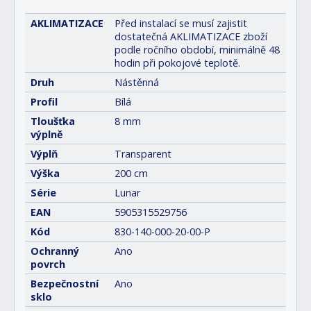
AKLIMATIZACE
Před instalací se musí zajistit
dostatečná AKLIMATIZACE zboží
podle ročního období, minimálně 48
hodin při pokojové teplotě.
Druh
Nástěnná
Profil
Bílá
Tloušťka
8 mm
výplně
Výplň
Transparent
Výška
200 cm
Série
Lunar
EAN
5905315529756
Kód
830-140-000-20-00-P
Ochranný
Ano
povrch
Bezpečnostní
Ano
sklo