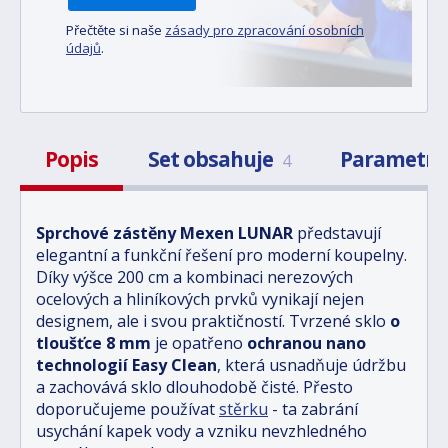
Přečtěte si naše
zásady pro zpracování osobních
údajů
.
Popis
Set obsahuje
Parametr
4
Sprchové zástěny Mexen LUNAR
představují
elegantní a funkční řešení pro moderní koupelny.
Díky výšce 200 cm a kombinaci nerezových
ocelových a hliníkových prvků vynikají nejen
designem, ale i svou praktičností. Tvrzené sklo
o
tloušťce 8 mm
je opatřeno
ochranou nano
technologií Easy Clean
, která usnadňuje údržbu
a zachovává sklo dlouhodobě čisté. Přesto
doporučujeme používat
stěrku
- ta zabrání
usychání kapek vody a vzniku nevzhledného