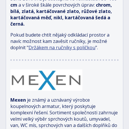
cm
a v široké škále povrchových úprav:
chrom,
bílá, zlatá, kartáčované zlato, růžové zlato,
kartáčovaná měď, nikl, kartáčovaná šedá a
černá.
Pokud budete chtít nějaký odkládací prostor a
navíc možnost kam zavěsit ručníky, je možné
doplnit "
Držákem na ručníky s poličkou
".
Mexen
je známý a uznávaný výrobce
koupelnových armatur, který poskytuje
komplexní řešení. Sortiment společnosti zahrnuje
velmi velký výběr sprchových koutů, umyvadel,
van, WC mís, sprchových van a dalších doplňků do