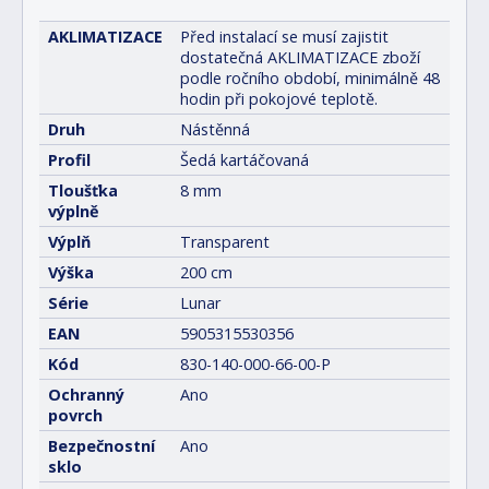
AKLIMATIZACE
Před instalací se musí zajistit
dostatečná AKLIMATIZACE zboží
podle ročního období, minimálně 48
hodin při pokojové teplotě.
Druh
Nástěnná
Profil
Šedá kartáčovaná
Tloušťka
8 mm
výplně
Výplň
Transparent
Výška
200 cm
Série
Lunar
EAN
5905315530356
Kód
830-140-000-66-00-P
Ochranný
Ano
povrch
Bezpečnostní
Ano
sklo