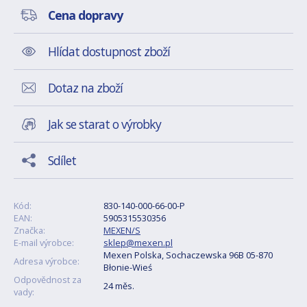
Cena dopravy
Hlídat dostupnost zboží
Dotaz na zboží
Jak se starat o výrobky
Sdílet
Kód:
830-140-000-66-00-P
EAN:
5905315530356
Značka:
MEXEN/S
E-mail výrobce:
sklep@mexen.pl
Mexen Polska, Sochaczewska 96B 05-870
Adresa výrobce:
Błonie-Wieś
Odpovědnost za
24 měs.
vady: