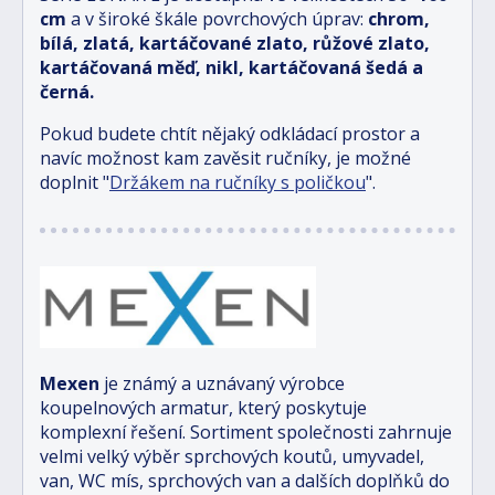
cm
a v široké škále povrchových úprav:
chrom,
bílá, zlatá, kartáčované zlato, růžové zlato,
kartáčovaná měď, nikl, kartáčovaná šedá a
černá.
Pokud budete chtít nějaký odkládací prostor a
navíc možnost kam zavěsit ručníky, je možné
doplnit "
Držákem na ručníky s poličkou
".
Mexen
je známý a uznávaný výrobce
koupelnových armatur, který poskytuje
komplexní řešení. Sortiment společnosti zahrnuje
velmi velký výběr sprchových koutů, umyvadel,
van, WC mís, sprchových van a dalších doplňků do