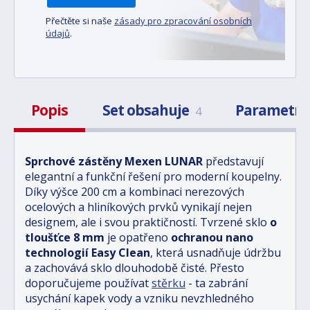
Přečtěte si naše
zásady pro zpracování osobních
údajů
.
Popis
Set obsahuje
Parametr
4
Sprchové zástěny Mexen LUNAR
představují
elegantní a funkční řešení pro moderní koupelny.
Díky výšce 200 cm a kombinaci nerezových
ocelových a hliníkových prvků vynikají nejen
designem, ale i svou praktičností. Tvrzené sklo
o
tloušťce 8 mm
je opatřeno
ochranou nano
technologií Easy Clean
, která usnadňuje údržbu
a zachovává sklo dlouhodobě čisté. Přesto
doporučujeme používat
stěrku
- ta zabrání
usychání kapek vody a vzniku nevzhledného