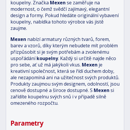
koupelny. Značka
Mexen
se zaměřuje na
modernost, o čemž svědčí zajímavý, elegantní
design a formy. Pokud hledáte originální vybavení
koupelny, nabídka tohoto výrobce vás jistě
zaujme.
Mexen
nabízí armatury různých tvarů, forem,
barev a vzorů, díky kterým nebudete mít problém
přizpůsobit si je svým potřebám a zvolenému
uspořádání
koupelny
. Každý si určitě najde něco
pro sebe, ať už má jakýkoli vkus.
Mexen
je
kreativní společnost, která se řídí duchem doby,
ale nezapomíná ani na užitečnost svých produktů.
Produkty zaujmou svým designem, odolností, jsou
cenově dostupné a široce dostupné. S
Mexen
si
zařídíte koupelnu svých snů i v případě silně
omezeného rozpočtu.
Parametry