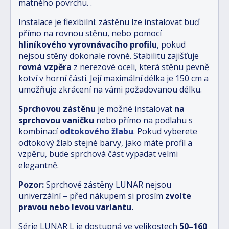
matného povrchu.
.
Instalace je flexibilní: zástěnu lze instalovat buď
přímo na rovnou stěnu, nebo pomocí
hliníkového vyrovnávacího profilu
, pokud
nejsou stěny dokonale rovné. Stabilitu zajišťuje
rovná vzpěra
z nerezové oceli, která stěnu pevně
kotví v horní části. Její maximální délka je 150 cm a
umožňuje zkrácení na vámi požadovanou délku.
Sprchovou zástěnu
je možné instalovat
na
sprchovou vaničku
nebo přímo na podlahu s
kombinací
odtokového žlabu
.
Pokud vyberete
odtokový žlab stejné barvy, jako máte profil a
vzpěru, bude sprchová část vypadat velmi
elegantně.
Pozor:
Sprchové zástěny LUNAR nejsou
univerzální – před nákupem si prosím
zvolte
pravou nebo levou variantu.
Série LUNAR L je dostupná ve velikostech
5
0–160