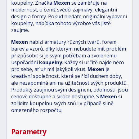
koupelny. Značka
Mexen
se zaměřuje na
modernost, o čemž svědčí zajímavý, elegantní
design a formy. Pokud hledáte originální vybavení
koupelny, nabídka tohoto výrobce vás jistě
zaujme.
Mexen
nabízí armatury různých tvarů, forem,
barev a vzorů, díky kterým nebudete mít problém
přizpůsobit si je svým potřebám a zvolenému
uspořádání
koupelny
. Každý si určitě najde něco
pro sebe, ať už má jakýkoli vkus.
Mexen
je
kreativní společnost, která se řídí duchem doby,
ale nezapomíná ani na užitečnost svých produktů.
Produkty zaujmou svým designem, odolností, jsou
cenově dostupné a široce dostupné. S
Mexen
si
zařídíte koupelnu svých snů i v případě silně
omezeného rozpočtu.
Parametry