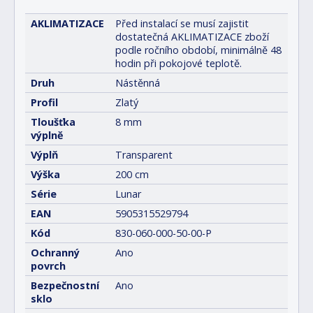
AKLIMATIZACE
Před instalací se musí zajistit
dostatečná AKLIMATIZACE zboží
podle ročního období, minimálně 48
hodin při pokojové teplotě.
Druh
Nástěnná
Profil
Zlatý
Tloušťka
8 mm
výplně
Výplň
Transparent
Výška
200 cm
Série
Lunar
EAN
5905315529794
Kód
830-060-000-50-00-P
Ochranný
Ano
povrch
Bezpečnostní
Ano
sklo