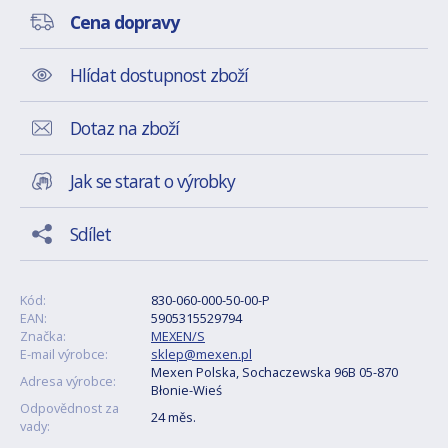
Cena dopravy
Hlídat dostupnost zboží
Dotaz na zboží
Jak se starat o výrobky
Sdílet
Kód:
830-060-000-50-00-P
EAN:
5905315529794
Značka:
MEXEN/S
E-mail výrobce:
sklep@mexen.pl
Mexen Polska, Sochaczewska 96B 05-870
Adresa výrobce:
Błonie-Wieś
Odpovědnost za
24 měs.
vady: