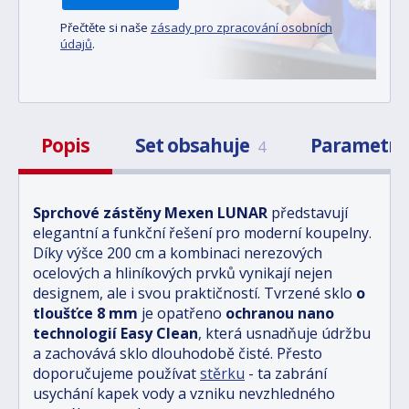
Přečtěte si naše
zásady pro zpracování osobních
údajů
.
Popis
Set obsahuje
Parametr
4
Sprchové zástěny Mexen LUNAR
představují
elegantní a funkční řešení pro moderní koupelny.
Díky výšce 200 cm a kombinaci nerezových
ocelových a hliníkových prvků vynikají nejen
designem, ale i svou praktičností. Tvrzené sklo
o
tloušťce 8 mm
je opatřeno
ochranou nano
technologií Easy Clean
, která usnadňuje údržbu
a zachovává sklo dlouhodobě čisté. Přesto
doporučujeme používat
stěrku
- ta zabrání
usychání kapek vody a vzniku nevzhledného