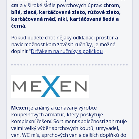
cm
a v široké škále povrchových úprav:
chrom,
bílá, zlatá, kartáčované zlato, růžové zlato,
kartáčovaná měď, nikl, kartáčovaná šedá a
černá.
Pokud budete chtít nějaký odkládací prostor a
navíc možnost kam zavěsit ručníky, je možné
doplnit "
Držákem na ručníky s poličkou
".
Mexen
je známý a uznávaný výrobce
koupelnových armatur, který poskytuje
komplexní řešení. Sortiment společnosti zahrnuje
velmi velký výběr sprchových koutů, umyvadel,
van, WC mís, sprchových van a dalších doplňků do