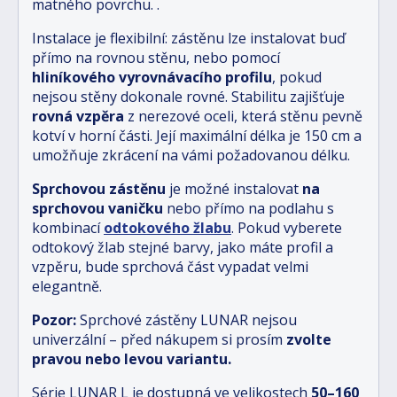
matného povrchu.
.
Instalace je flexibilní: zástěnu lze instalovat buď
přímo na rovnou stěnu, nebo pomocí
hliníkového vyrovnávacího profilu
, pokud
nejsou stěny dokonale rovné. Stabilitu zajišťuje
rovná vzpěra
z nerezové oceli, která stěnu pevně
kotví v horní části. Její maximální délka je 150 cm a
umožňuje zkrácení na vámi požadovanou délku.
Sprchovou zástěnu
je možné instalovat
na
sprchovou vaničku
nebo přímo na podlahu s
kombinací
odtokového žlabu
.
Pokud vyberete
odtokový žlab stejné barvy, jako máte profil a
vzpěru, bude sprchová část vypadat velmi
elegantně.
Pozor:
Sprchové zástěny LUNAR nejsou
univerzální – před nákupem si prosím
zvolte
pravou nebo levou variantu.
Série LUNAR L je dostupná ve velikostech
5
0–160