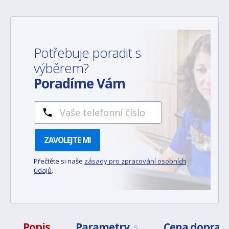
Potřebuje poradit s
výběrem?
Poradíme Vám
ZAVOLEJTE MI
Přečtěte si naše
zásady pro zpracování osobních
údajů
.
Popis
Parametry
Cena doprav
5