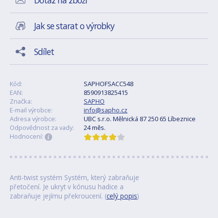
Dotaz na zboží
Jak se starat o výrobky
Sdílet
Kód:
SAPHOFSACC548
EAN:
8590913825415
Značka:
SAPHO
E-mail výrobce:
info@sapho.cz
Adresa výrobce:
UBC s.r.o. Mělnická 87 250 65 Líbeznice
Odpovědnost za vady:
24 měs.
Hodnocení:
Anti-twist systém Systém, který zabraňuje
přetočení. Je ukryt v kónusu hadice a
zabraňuje jejímu překroucení. (
celý popis
)