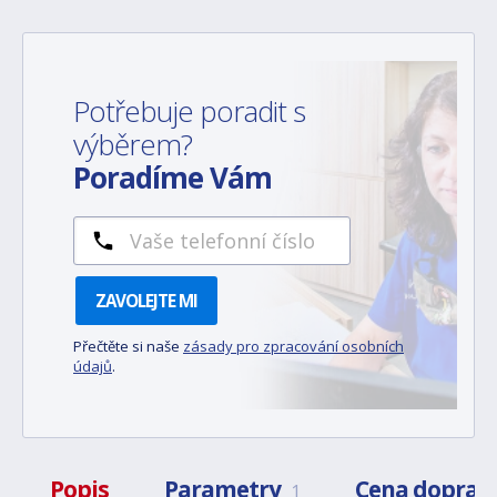
Potřebuje poradit s
výběrem?
Poradíme Vám
ZAVOLEJTE MI
Přečtěte si naše
zásady pro zpracování osobních
údajů
.
Popis
Parametry
Cena doprav
1