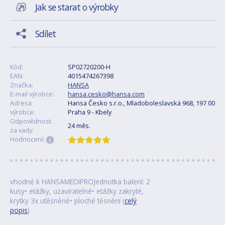
Jak se starat o výrobky
Sdílet
Kód:
SP02720200-H
EAN:
4015474267398
Značka:
HANSA
E-mail výrobce:
hansa.cesko@hansa.com
Adresa
Hansa Česko s.r.o., Mladoboleslavská 968, 197 00
výrobce:
Praha 9 - Kbely
Odpovědnost
24 měs.
za vady:
Hodnocení:
vhodné k HANSAMEDIPROJednotka balení: 2
kusy• etážky, uzavíratelné• etážky zakryté,
krytky 3x utěsněné• ploché těsnění (
celý
popis
)