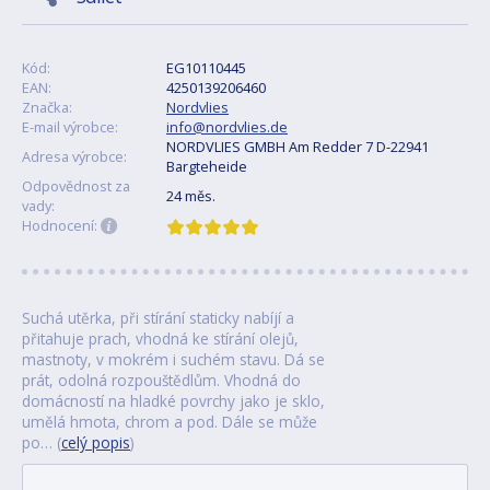
Kód:
EG10110445
EAN:
4250139206460
Značka:
Nordvlies
E-mail výrobce:
info@nordvlies.de
NORDVLIES GMBH Am Redder 7 D-22941
Adresa výrobce:
Bargteheide
Odpovědnost za
24 měs.
vady:
Hodnocení:
Suchá utěrka, při stírání staticky nabíjí a
přitahuje prach, vhodná ke stírání olejů,
mastnoty, v mokrém i suchém stavu. Dá se
prát, odolná rozpouštědlům. Vhodná do
domácností na hladké povrchy jako je sklo,
umělá hmota, chrom a pod. Dále se může
po… (
celý popis
)