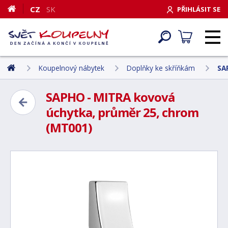
CZ
SK
PŘIHLÁSIT SE
Koupelnový nábytek
Doplňky ke skříňkám
SA
SAPHO - MITRA kovová
úchytka, průměr 25, chrom
(MT001)