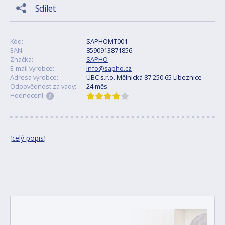
Sdílet
Kód:
SAPHOMT001
EAN:
8590913871856
Značka:
SAPHO
E-mail výrobce:
info@sapho.cz
Adresa výrobce:
UBC s.r.o. Mělnická 87 250 65 Líbeznice
Odpovědnost za vady:
24 měs.
Hodnocení:
(
celý popis
)