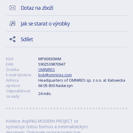
Dotaz na zboží
Jak se starat o výrobky
Sdílet
Kód:
MP60930WM
EAN:
5902539870947
Značka:
OMNIRES
E-mail výrobce:
bok@omnires.com
Adresa
Headquarters of OMNIRES sp. z o.o. al. Katowicka
výrobce:
66 05-830 Nadarzyn
Odpovědnost
24 měs.
za vady:
Kolekce doplňků MODERN PROJECT se
vyznačuje čistou formou a minimalistickým
designem. Dokonale propracovaný tvar