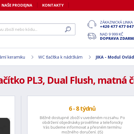
NAŠE PRODEJNA
KONTAKTY
ZÁKAZNICKÁ LINKA
+420 477 477 047
NAD 9 999 KČ
DOPRAVA ZDARM
tární keramiku
WC tlačítka k nádržkám
JIKA - Modul Ovlá
lačítko PL3, Dual Flush, matná
6 - 8 týdnů
Běžně dostupné zboží v uvedeném rozsahu. Po
obdržení objednávky prověříme a telefonicky
Vás budeme informovat a přesném termínu
možného doručení. (IS)