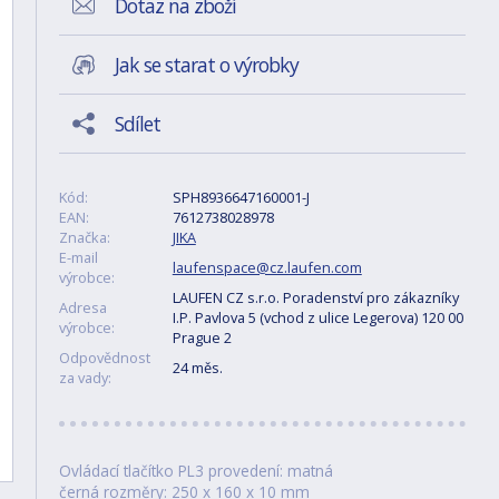
Dotaz na zboží
Jak se starat o výrobky
Sdílet
Kód:
SPH8936647160001-J
EAN:
7612738028978
Značka:
JIKA
E-mail
laufenspace@cz.laufen.com
výrobce:
LAUFEN CZ s.r.o. Poradenství pro zákazníky
Adresa
I.P. Pavlova 5 (vchod z ulice Legerova) 120 00
výrobce:
Prague 2
Odpovědnost
24 měs.
za vady:
Ovládací tlačítko PL3 provedení: matná
černá rozměry: 250 x 160 x 10 mm