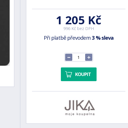
1 205 Kč
996 Kč bez DPH
Při platbě převodem
3 % sleva
KOUPIT