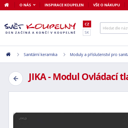
O NÁS
INSPIRACE KOUPELEN
VŠE O NÁKUPU
CZ
SK
Sanitární keramika
Moduly a příslušenství pro sani
JIKA - Modul Ovládací t