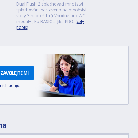
Dual Flush 2 splachovací množství
splachování nastaveno na množství
vody 3 nebo 6 litrů Vhodné pro WC
moduly Jika BASIC a Jika PRO. (
celý
popis
)
ZAVOLEJTE MI
ních údajů
.
na