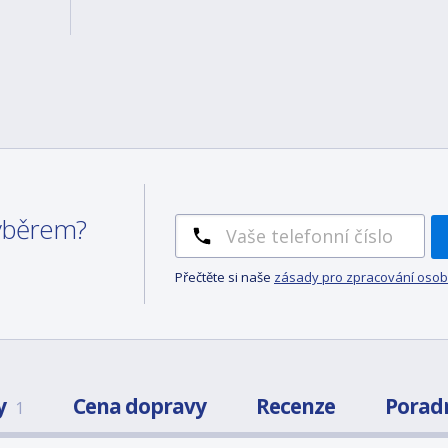
výběrem?
Přečtěte si naše
zásady pro zpracování osob
y
Cena dopravy
Recenze
Porad
1