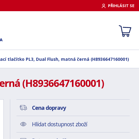
PŘIHLÁSIT SE
A
dací tlačítko PL3, Dual Flush, matná černá (H8936647160001)
 černá (H8936647160001)
Cena dopravy
Hlídat dostupnost zboží