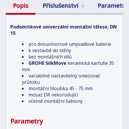
Popis
Příslušenství
Parametry
4
Podomítkové univerzální montážní těleso, DN
15
pro dvouotvorové umyvadlové baterie
k vestavbě do stěny
bez montážních dílů
GROHE SilkMove
keramická kartuše 35
mm
variabilně nastavitelný omezovač
průtoku
montážní hloubka 45 - 75 mm
mosaz DR nekorodující
včetně montážní šablony
Parametry