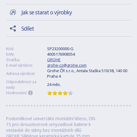
Jak se starat o výrobky
Sdílet
Kód:
SP23200000-G
EAN:
4005176908354
Značka:
GROHE
E-mail výrobce:
grohe-cz@grohe.com
Grohe ČR s.r.o., Antala Staška 510/38, 140 00
Adresa výrobce:
Praha 4
Odpovědnost za
24 měs.
vady:
Hodnocení:
Podomítkové univerzální montážní těleso, DN
15 pro dvouotvorové umyvadlové baterie k
vestavbě do stěny bez montážních dílů
GROHE SilkMove keramická kartuše 35 mm