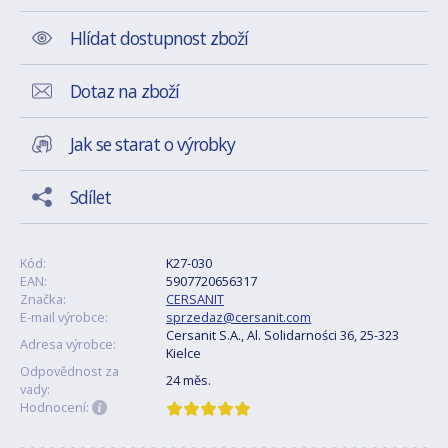
Hlídat dostupnost zboží
Dotaz na zboží
Jak se starat o výrobky
Sdílet
Kód:
K27-030
EAN:
5907720656317
Značka:
CERSANIT
E-mail výrobce:
sprzedaz@cersanit.com
Cersanit S.A., Al. Solidarności 36, 25-323
Adresa výrobce:
Kielce
Odpovědnost za
24 měs.
vady:
Hodnocení: