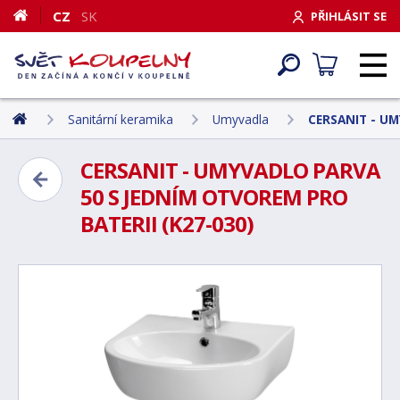
CZ
SK
PŘIHLÁSIT SE
Sanitární keramika
Umyvadla
CERSANIT - UM
CERSANIT - UMYVADLO PARVA
50 S JEDNÍM OTVOREM PRO
BATERII (K27-030)