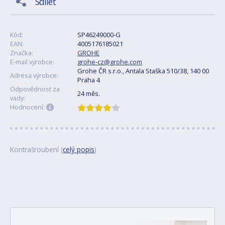
Sdílet
Kód:
SP46249000-G
EAN:
4005176185021
Značka:
GROHE
E-mail výrobce:
grohe-cz@grohe.com
Grohe ČR s.r.o., Antala Staška 510/38, 140 00
Adresa výrobce:
Praha 4
Odpovědnost za
24 měs.
vady:
Hodnocení:
Kontrašroubení (
celý popis
)