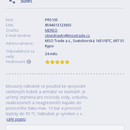
Sdílet
Kód:
PR5105
EAN:
8594013123655
Značka:
MEREO
E-mail výrobce:
objednavky@msotrade.cz
MSO Trade a.s., Svatoborská 1431/87C, 697 01
Adresa výrobce:
Kyjov
Odpovědnost za
24 měs.
vady:
Hodnocení:
Mosazný nátrubek se používá ke spojování
závitových trubek a armatur ve stavbách. Je
určený zejména pro rozvody vody, vzduchu,
neabrazivních a neagresivních kapalin do
provozního tlaku max. 10 bar a provozní
teploty do 95 °C. Nátrubek je vyroben s v…
(
celý popis
)