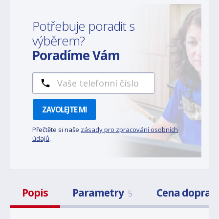
Potřebuje poradit s
výběrem?
Poradíme Vám
ZAVOLEJTE MI
Přečtěte si naše
zásady pro zpracování osobních
údajů
.
Popis
Parametry
Cena doprav
5