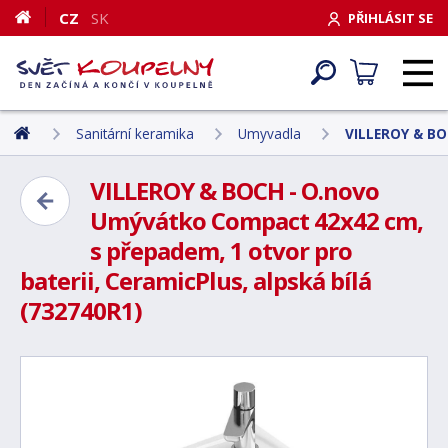
CZ
SK
PŘIHLÁSIT SE
Sanitární keramika
Umyvadla
VILLEROY & BO
VILLEROY & BOCH - O.novo
Umývátko Compact 42x42 cm,
s přepadem, 1 otvor pro
baterii, CeramicPlus, alpská bílá
(732740R1)