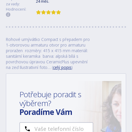
24 měs.
za vady:
Hodnocení:
Rohové umývátko Compact s přepadem pro
1-otvorovou armaturu otvor pro armaturu
proražen rozměry: 415 x 415 mm materiál:
sanitární keramika barva: alpská bílá s
povrchovou úpravou CeramicPlus upevnění
na zeď Ilustrativní foto… (
celý popis
)
Potřebuje poradit s
výběrem?
Poradíme Vám