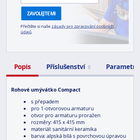
ZAVOLEJTE MI
Přečtěte si naše
zásady pro zpracování osobních
údajů
.
Popis
Příslušenství
Parametry
8
Rohové umývátko Compact
s přepadem
pro 1-otvorovou armaturu
otvor pro armaturu proražen
rozměry: 415 x 415 mm
materiál: sanitární keramika
barva: alpská bílá s povrchovou úpravou