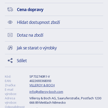
Cena dopravy
Hlídat dostupnost zboží
Dotaz na zboží
Jak se starat o výrobky
Sdílet
Kód:
SP732740R1-V
EAN:
4022693368393
Značka:
VILLEROY & BOCH
E-mail
info@villeroy-boch.com
výrobce:
Adresa
Villeroy & Boch AG, Saaruferstraße, Postfach 1230
výrobce:
666 89 Mettlach Německo
Odpovědnost