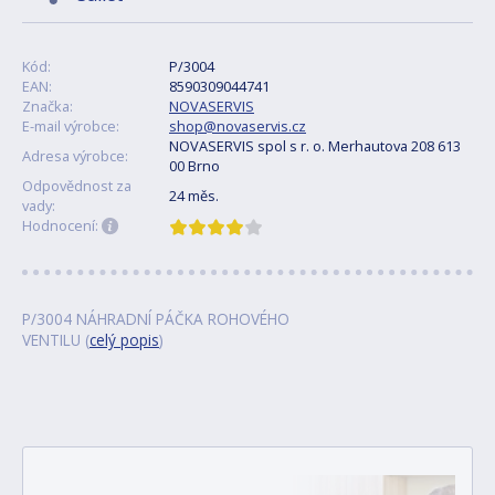
Kód:
P/3004
EAN:
8590309044741
Značka:
NOVASERVIS
E-mail výrobce:
shop@novaservis.cz
NOVASERVIS spol s r. o. Merhautova 208 613
Adresa výrobce:
00 Brno
Odpovědnost za
24 měs.
vady:
Hodnocení:
P/3004 NÁHRADNÍ PÁČKA ROHOVÉHO
VENTILU (
celý popis
)