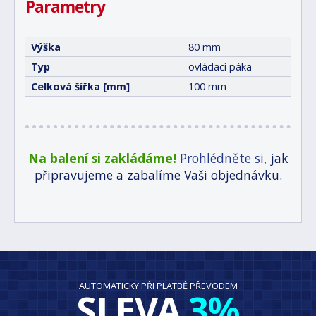
Parametry
Výška
80 mm
Typ
ovládací páka
Celková šířka [mm]
100 mm
Na balení si zakládáme!
Prohlédněte si
, jak
připravujeme a zabalíme Vaši objednávku.
AUTOMATICKY PŘI PLATBĚ PŘEVODEM
SLEVA
3%