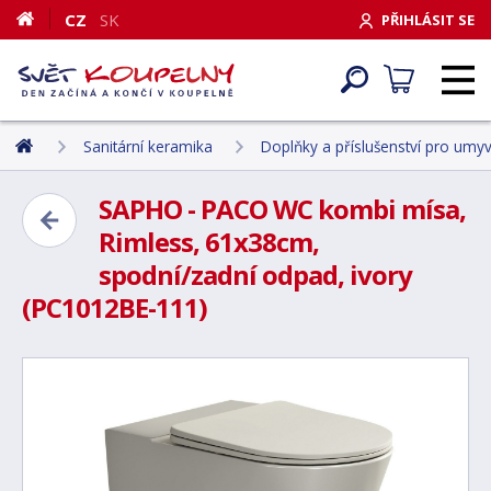
CZ
SK
PŘIHLÁSIT SE
Sanitární keramika
Doplňky a příslušenství pro umyva
SAPHO - PACO WC kombi mísa,
Rimless, 61x38cm,
spodní/zadní odpad, ivory
(PC1012BE-111)