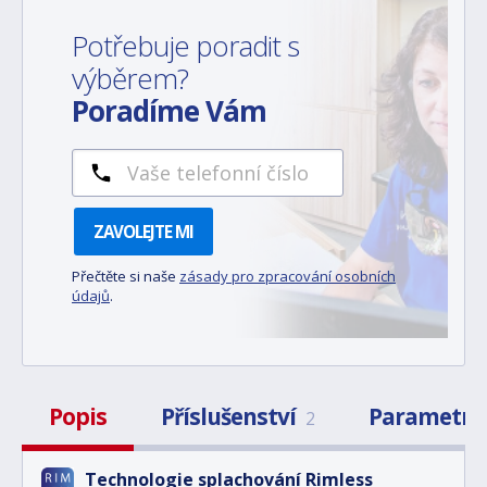
Potřebuje poradit s
výběrem?
Poradíme Vám
ZAVOLEJTE MI
Přečtěte si naše
zásady pro zpracování osobních
údajů
.
Popis
Příslušenství
Parametry
2
Technologie splachování Rimless