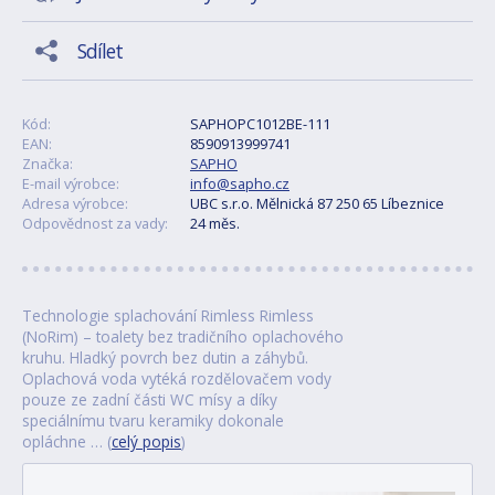
Sdílet
Kód:
SAPHOPC1012BE-111
EAN:
8590913999741
Značka:
SAPHO
E-mail výrobce:
info@sapho.cz
Adresa výrobce:
UBC s.r.o. Mělnická 87 250 65 Líbeznice
Odpovědnost za vady:
24 měs.
Technologie splachování Rimless Rimless
(NoRim) – toalety bez tradičního oplachového
kruhu. Hladký povrch bez dutin a záhybů.
Oplachová voda vytéká rozdělovačem vody
pouze ze zadní části WC mísy a díky
speciálnímu tvaru keramiky dokonale
opláchne … (
celý popis
)