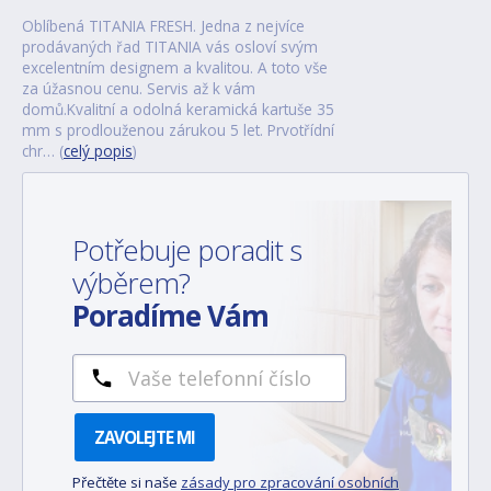
Oblíbená TITANIA FRESH. Jedna z nejvíce
prodávaných řad TITANIA vás osloví svým
excelentním designem a kvalitou. A toto vše
za úžasnou cenu. Servis až k vám
domů.Kvalitní a odolná keramická kartuše 35
mm s prodlouženou zárukou 5 let. Prvotřídní
chr… (
celý popis
)
Potřebuje poradit s
výběrem?
Poradíme Vám
ZAVOLEJTE MI
Přečtěte si naše
zásady pro zpracování osobních