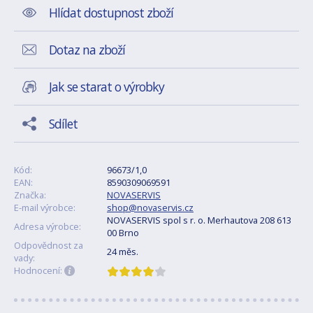
Hlídat dostupnost zboží
Dotaz na zboží
Jak se starat o výrobky
Sdílet
Kód:
96673/1,0
EAN:
8590309069591
Značka:
NOVASERVIS
E-mail výrobce:
shop@novaservis.cz
NOVASERVIS spol s r. o. Merhautova 208 613
Adresa výrobce:
00 Brno
Odpovědnost za
24 měs.
vady:
Hodnocení: