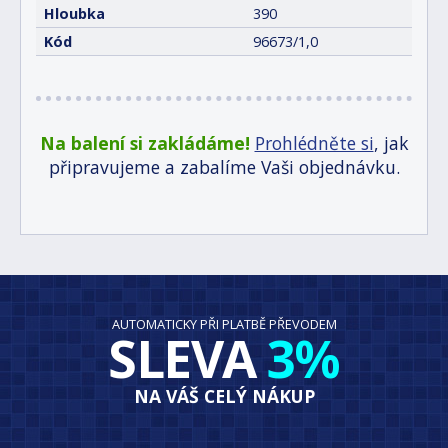
Hloubka
390
Kód
96673/1,0
Na balení si zakládáme!
Prohlédněte si
, jak
připravujeme a zabalíme Vaši objednávku.
AUTOMATICKY PŘI PLATBĚ PŘEVODEM
SLEVA
3%
NA VÁŠ CELÝ NÁKUP