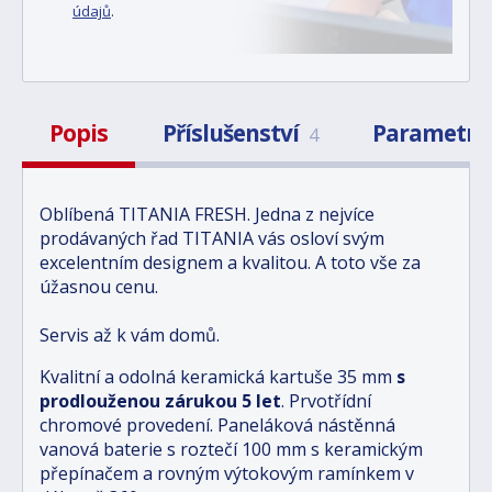
údajů
.
Popis
Příslušenství
Parametry
4
Oblíbená TITANIA FRESH. Jedna z nejvíce
prodávaných řad TITANIA vás osloví svým
excelentním designem a kvalitou. A toto vše za
úžasnou cenu.
Servis až k vám domů.
Kvalitní a odolná keramická kartuše 35 mm
s
prodlouženou zárukou 5 let
. Prvotřídní
chromové provedení. Paneláková nástěnná
vanová baterie s roztečí 100 mm s keramickým
přepínačem a rovným výtokovým ramínkem v