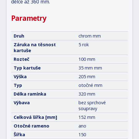
délce až 360 mm.
Parametry
Druh
chrom mm
Záruka na těsnost
5 rok
kartuše
Rozteč
100 mm
Typ kartuše
35 mm mm
Výška
205 mm
Typ
otočné mm
Délka ramínka
320 mm
Výbava
bez sprchové
soupravy
Celková šířka [mm]
152 mm
Otočné rameno
ano
Šířka
150