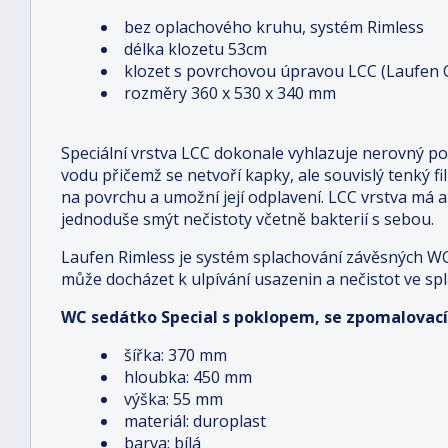
bez oplachového kruhu, systém Rimless
délka klozetu 53cm
klozet s povrchovou úpravou LCC (Laufen 
rozměry 360 x 530 x 340 mm
Speciální vrstva LCC dokonale vyhlazuje nerovný po
vodu přičemž se netvoří kapky, ale souvislý tenký 
na povrchu a umožní její odplavení. LCC vrstva má
jednoduše smýt nečistoty včetně bakterií s sebou.
Laufen Rimless je systém splachování závěsných WC
může docházet k ulpívání usazenin a nečistot ve s
WC sedátko Special s poklopem, se zpomalova
šířka: 370 mm
hloubka: 450 mm
výška: 55 mm
materiál: duroplast
barva: bílá