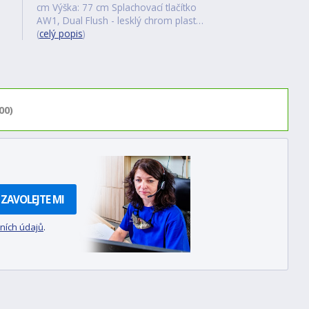
cm Výška: 77 cm Splachovací tlačítko
AW1, Dual Flush - lesklý chrom plast…
(
celý popis
)
00)
ZAVOLEJTE MI
ních údajů
.