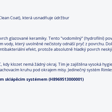
Clean Coat), která usnadňuje údržbur
vrch glazované keramiky. Tento "vodomilný" (hydrofilní) pov
film vody, který uvolněné nečistoty odnáší pryč z povrchu.
 antibakteriální efekt, protože absolutně hladký povrch ne
, kdy klozet nemá žádný okraj. Tím je zajištěna vysoká hyg
plachovacím kruhu pod okrajem mísy. Jedinečný systém Rimle
cím sklápěcím systémem (H8969513000001)