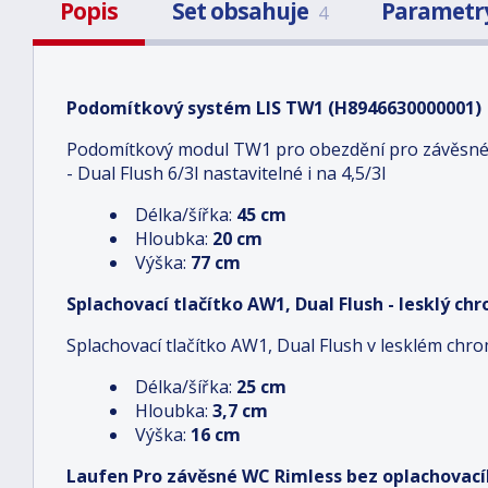
Popis
Set obsahuje
Parametr
4
Podomítkový systém LIS TW1 (H8946630000001)
Podomítkový modul TW1 pro obezdění pro závěsn
- Dual Flush 6/3l nastavitelné i na 4,5/3l
Délka/šířka:
45 cm
Hloubka:
20 cm
Výška:
77 cm
Splachovací tlačítko AW1, Dual Flush - lesklý c
Splachovací tlačítko AW1, Dual Flush v lesklém ch
Délka/šířka:
25 cm
Hloubka:
3,7 cm
Výška:
16 cm
Laufen Pro závěsné WC Rimless bez oplachovacíh