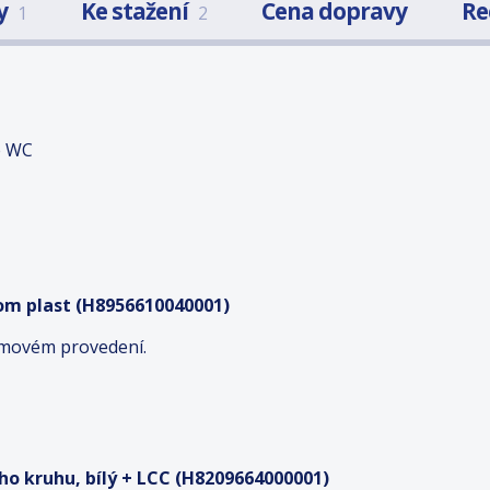
y
Ke stažení
Cena dopravy
Re
1
2
é WC
hrom plast (H8956610040001)
romovém provedení.
o kruhu, bílý + LCC (H8209664000001)