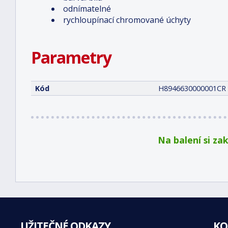
odnímatelné
rychloupínací chromované úchyty
Parametry
Kód
H8946630000001CR
Na balení si za
UŽITEČNÉ ODKAZY
KO