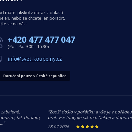
d máte jakýkoliv dotaz z oblasti
elen, nebo se chcete jen poradit,
ťte se na nás:
+420 477 477 047
(Po - Pá: 9:00 - 15:30)
info@svet-koupelny.cz
Doručení pouze v České republice
 zabalené,
"Zboží došlo v pořádku a vše je v pořádku,
 podzim, tak doufám,
přát. vše funguje jak má. Děkuji a doporuč
.…"
28.07.2026