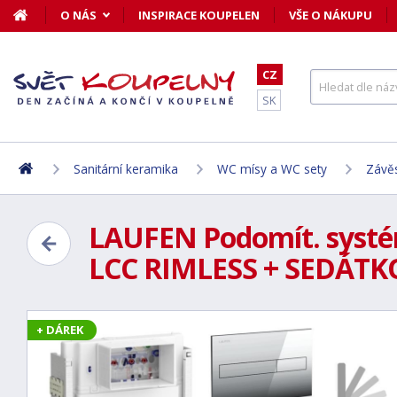
O NÁS
INSPIRACE KOUPELEN
VŠE O NÁKUPU
CZ
SK
Sanitární keramika
WC mísy a WC sety
Závě
LAUFEN Podomít. systé
LCC RIMLESS + SEDÁTK
+ DÁREK