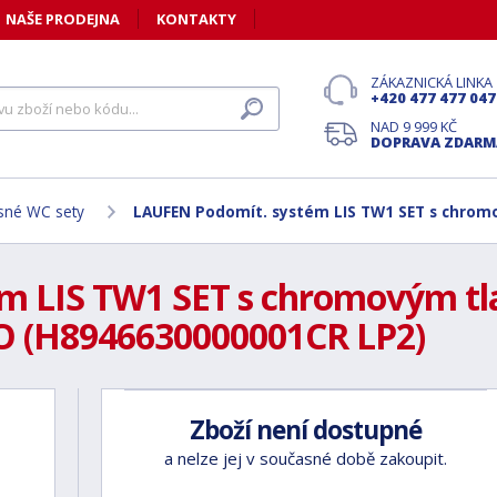
NAŠE PRODEJNA
KONTAKTY
ZÁKAZNICKÁ LINKA
+420 477 477 047
NAD 9 999 KČ
DOPRAVA ZDARM
sné WC sety
LAUFEN Podomít. systém LIS TW1 SET s chrom
m LIS TW1 SET s chromovým t
O (H8946630000001CR LP2)
Zboží není dostupné
a nelze jej v současné době zakoupit.