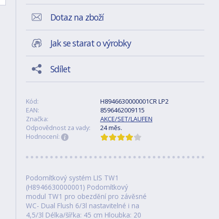
Dotaz na zboží
Jak se starat o výrobky
Sdílet
Kód:
H8946630000001CR LP2
EAN:
8596462009115
Značka:
AKCE/SET/LAUFEN
Odpovědnost za vady:
24 měs.
Hodnocení:
Podomítkový systém LIS TW1
(H8946630000001) Podomítkový
modul TW1 pro obezdění pro závěsné
WC- Dual Flush 6/3l nastavitelné i na
4,5/3l Délka/šířka: 45 cm Hloubka: 20