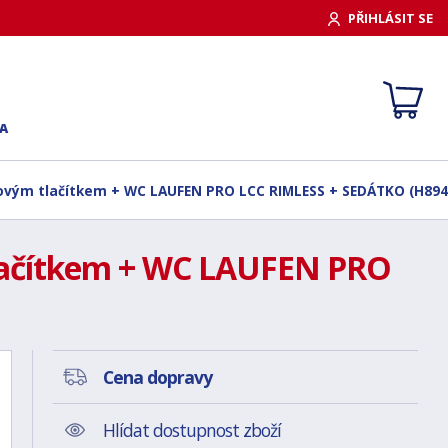
PŘIHLÁSIT SE
A
ovým tlačítkem + WC LAUFEN PRO LCC RIMLESS + SEDÁTKO (H89
lačítkem + WC LAUFEN PRO
Cena dopravy
Hlídat dostupnost zboží