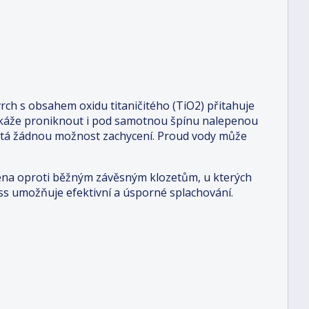
rch s obsahem oxidu titaničitého (TiO2) přitahuje
 Dokáže proniknout i pod samotnou špínu nalepenou
skýtá žádnou možnost zachycení. Proud vody může
iena oproti běžným závěsným klozetům, u kterých
ss umožňuje efektivní a úsporné splachování.