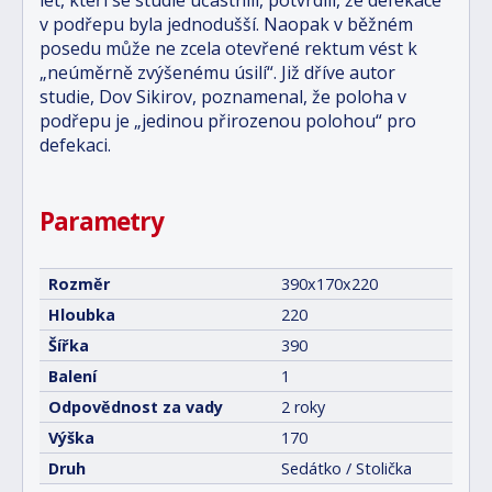
let, kteří se studie účastnili, potvrdili, že defekace
v podřepu byla jednodušší. Naopak v běžném
posedu může ne zcela otevřené rektum vést k
„neúměrně zvýšenému úsilí“. Již dříve autor
studie, Dov Sikirov, poznamenal, že poloha v
podřepu je „jedinou přirozenou polohou“ pro
defekaci.
Parametry
Rozměr
390x170x220
Hloubka
220
Šířka
390
Balení
1
Odpovědnost za vady
2 roky
Výška
170
Druh
Sedátko / Stolička