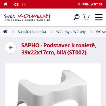
CZ
SK
PŘIHLÁSIT SE
Sanitární keramika
WC mísy a WC sety
WC sed
SAPHO - Podstavec k toaletě,
39x22x17cm, bílá (ST002)