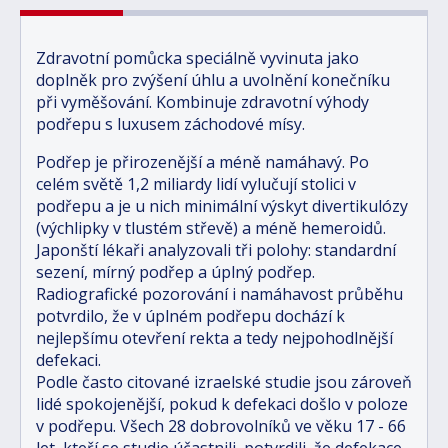
Zdravotní pomůcka speciálně vyvinuta jako
doplněk pro zvýšení úhlu a uvolnění konečníku
při vyměšování. Kombinuje zdravotní výhody
podřepu s luxusem záchodové mísy.
Podřep je přirozenější a méně namáhavý. Po
celém světě 1,2 miliardy lidí vylučují stolici v
podřepu a je u nich minimální výskyt divertikulózy
(výchlipky v tlustém střevě) a méně hemeroidů.
Japonští lékaři analyzovali tři polohy: standardní
sezení, mírný podřep a úplný podřep.
Radiografické pozorování i namáhavost průběhu
potvrdilo, že v úplném podřepu dochází k
nejlepšímu otevření rekta a tedy nejpohodlnější
defekaci.
Podle často citované izraelské studie jsou zároveň
lidé spokojenější, pokud k defekaci došlo v poloze
v podřepu. Všech 28 dobrovolníků ve věku 17 - 66