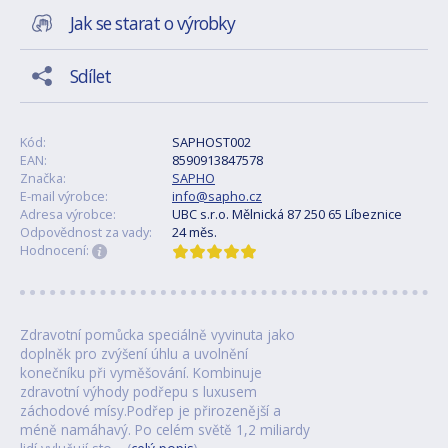
Jak se starat o výrobky
Sdílet
Kód:
SAPHOST002
EAN:
8590913847578
Značka:
SAPHO
E-mail výrobce:
info@sapho.cz
Adresa výrobce:
UBC s.r.o. Mělnická 87 250 65 Líbeznice
Odpovědnost za vady:
24 měs.
Hodnocení:
Zdravotní pomůcka speciálně vyvinuta jako
doplněk pro zvýšení úhlu a uvolnění
konečníku při vyměšování. Kombinuje
zdravotní výhody podřepu s luxusem
záchodové mísy.Podřep je přirozenější a
méně namáhavý. Po celém světě 1,2 miliardy