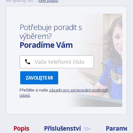
lidí vylučují sto… (
celý popis
)
Potřebuje poradit s
výběrem?
Poradíme Vám
ZAVOLEJTE MI
Přečtěte si naše
zásady pro zpracování osobních
údajů
.
Popis
Příslušenství
Paramet
10+