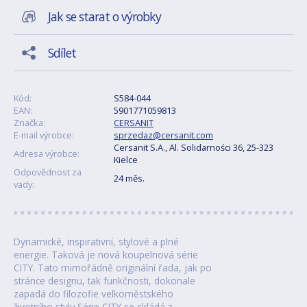
Jak se starat o výrobky
Sdílet
Kód:
S584-044
EAN:
5901771059813
Značka:
CERSANIT
E-mail výrobce:
sprzedaz@cersanit.com
Cersanit S.A., Al. Solidarności 36, 25-323
Adresa výrobce:
Kielce
Odpovědnost za
24 měs.
vady:
Dynamické, inspirativní, stylové a plné
energie. Taková je nová koupelnová série
CITY. Tato mimořádně originální řada, jak po
stránce designu, tak funkčnosti, dokonale
zapadá do filozofie velkoměstského
životního stylu.Série CITY se skládá z