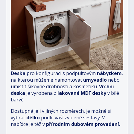
Deska
pro konfiguraci s podpultovým
nábytkem
,
na kterou můžeme namontovat
umyvadlo
nebo
umístit šikovné drobnosti a kosmetiku.
Vrchní
deska
je vyrobena z
lakované MDF
desky
v bílé
barvě.
Dostupná je i v jiných rozměrech, je možné si
vybrat
délku
podle vaší zvolené sestavy. V
nabídce je též v
přírodním dubovém provedení.