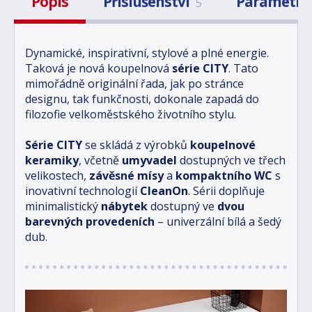
Popis
Příslušenství
Parametry
5
Dynamické, inspirativní, stylové a plné energie.
Taková je nová koupelnová
série
CITY
. Tato
mimořádně originální řada, jak po stránce
designu, tak funkčnosti, dokonale zapadá do
filozofie velkoměstského životního stylu.
Série CITY
se skládá z výrobků
koupelnové
keramiky
, včetně
umyvadel
dostupných ve třech
velikostech,
závěsné mísy
a
kompaktního WC
s
inovativní technologií
CleanOn
. Sérii doplňuje
minimalistický
nábytek
dostupný ve
dvou
barevných provedeních
– univerzální bílá a šedý
dub.