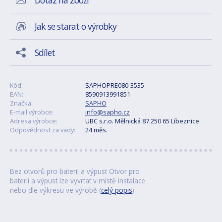
Dotaz na zboží
Jak se starat o výrobky
Sdílet
Kód:
SAPHOPRE080-3535
EAN:
8590913991851
Značka:
SAPHO
E-mail výrobce:
info@sapho.cz
Adresa výrobce:
UBC s.r.o. Mělnická 87 250 65 Líbeznice
Odpovědnost za vady:
24 měs.
Bez otvorů pro baterii a výpust Otvor pro
baterii a výpust lze vyvrtat v místě instalace
nebo dle výkresu ve výrobě (
celý popis
)