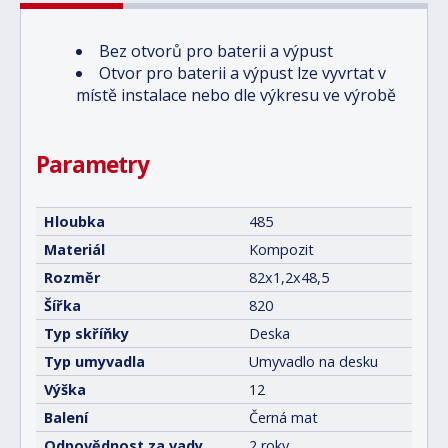
Bez otvorů pro baterii a výpust
Otvor pro baterii a výpust lze vyvrtat v
místě instalace nebo dle výkresu ve výrobě
Parametry
Hloubka
485
Materiál
Kompozit
Rozměr
82x1,2x48,5
Šířka
820
Typ skříňky
Deska
Typ umyvadla
Umyvadlo na desku
Výška
12
Balení
Černá mat
Odpovědnost za vady
2 roky