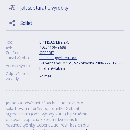
Jak se starat o výrobky
Sdílet
Kód:
SP115.051.BZ.2-G
EAN:
4025410643698
Značka:
GEBERIT
E-mail výrobce:
sales.cs@geberit.com
Geberit spol. s r. o., Sokolovská 2408/222, 190 00
Adresa výrobce:
Praha 9 - Libeň
Odpovědnost
24 měs.
za vady:
Jednotka odsávání zápachu DuoFresh pro
splachovací nádržky pod omítku Geberit
Sigma 12 cm (od r. výroby 2008) k přímému
odsávání zápachu z keramických mís k
nasunutí tyčinky Geberit DuoFresh bez chlóru