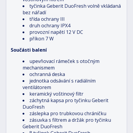
tyčinka Geberit DuoFresh volně vkládaná
bez nářadí
třída ochrany III
druh ochrany IPX4
provozní napětí 12 V DC
příkon 7 W
Součásti balení
upevňovací rámeček s otočným
mechanismem
ochranná deska
jednotka odsávání s radiálním
ventilátorem
keramický voštinový filtr
záchytná kapsa pro tyčinku Geberit
DuoFresh
záslepka pro trubkovou chráničku
zásuvka s filtrem a držák pro tyčinku
Geberit DuoFresh
8 tyčinek Geberit DuoFresh