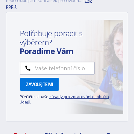
nebo oxidujících součástek pro ovláda… (
celý
popis
)
Potřebuje poradit s
výběrem?
Poradíme Vám
ZAVOLEJTE MI
Přečtěte si naše
zásady pro zpracování osobních
údajů
.