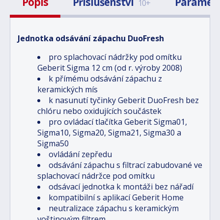
Popis
Příslušenství
Paramet
10+
Jednotka odsávání zápachu DuoFresh
pro splachovací nádržky pod omítku
Geberit Sigma 12 cm (od r. výroby 2008)
k přímému odsávání zápachu z
keramických mís
k nasunutí tyčinky Geberit DuoFresh bez
chlóru nebo oxidujících součástek
pro ovládací tlačítka Geberit Sigma01,
Sigma10, Sigma20, Sigma21, Sigma30 a
Sigma50
ovládání zepředu
odsávání zápachu s filtrací zabudované ve
splachovací nádržce pod omítku
odsávací jednotka k montáži bez nářadí
kompatibilní s aplikací Geberit Home
neutralizace zápachu s keramickým
voštinovým filtrem