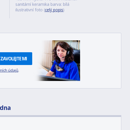
sanitární keramika barva: bílá
ilustrativní foto (
celý popis
)
ZAVOLEJTE MI
ních údajů
.
adna