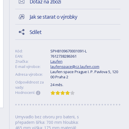
Dotaz na zboží
Jak se starat o výrobky
Sdílet
Kód:
SPH8109670001091-L
EAN:
7612738286361
Značka:
Laufen
E-mail výrobce:
laufenspace@cz.laufen.com
Laufen space Prague I. P. Pavlova 5, 120
Adresa výrobce:
00 Praha 2
Odpovědnost za
24 měs.
vady:
Hodnocení:
Umyvadlo bez otvoru pro baterii, s
přepadem šířka: 700 mm hloubka:
465­ mm výška: 175 mm materiál: