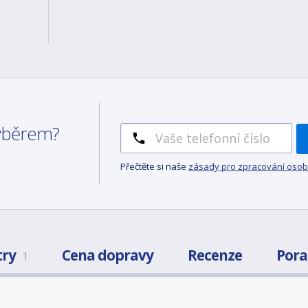
výběrem?
Přečtěte si naše
zásady pro zpracování osob
try
Cena dopravy
Recenze
Por
1