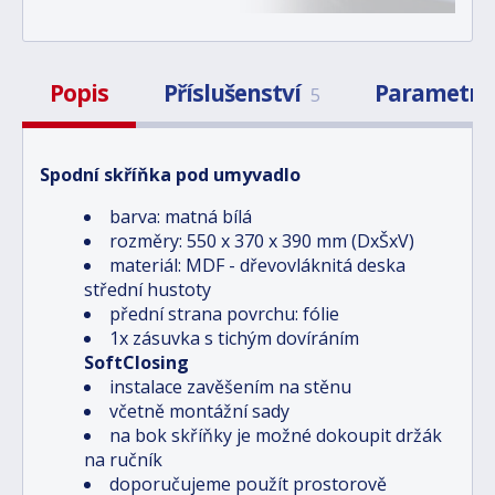
Popis
Příslušenství
Parametry
5
Spodní skříňka pod umyvadlo
barva: matná bílá
rozměry: 550 x 370 x 390 mm (DxŠxV)
materiál: MDF - dřevovláknitá deska
střední hustoty
přední strana povrchu: fólie
1x zásuvka s tichým dovíráním
SoftClosing
instalace zavěšením na stěnu
včetně montážní sady
na bok skříňky je možné dokoupit držák
na ručník
doporučujeme použít prostorově