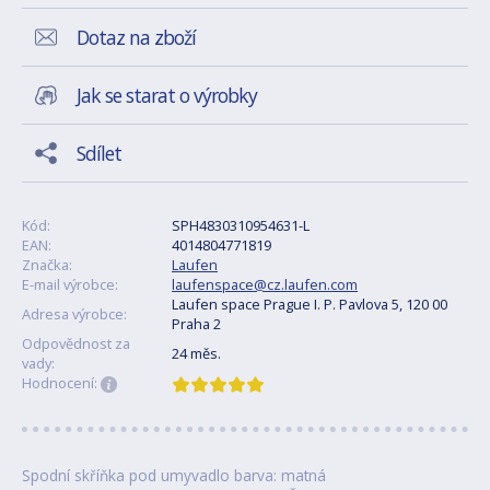
Dotaz na zboží
Jak se starat o výrobky
Sdílet
Kód:
SPH4830310954631-L
EAN:
4014804771819
Značka:
Laufen
E-mail výrobce:
laufenspace@cz.laufen.com
Laufen space Prague I. P. Pavlova 5, 120 00
Adresa výrobce:
Praha 2
Odpovědnost za
24 měs.
vady:
Hodnocení:
Spodní skříňka pod umyvadlo barva: matná