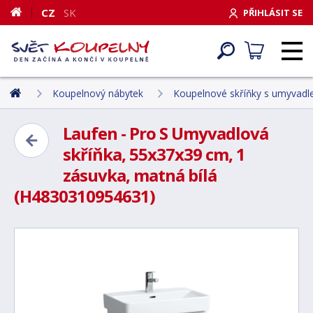
CZ
SK
PŘIHLÁSIT SE
Koupelnový nábytek
Koupelnové skříňky s umyvad
Laufen - Pro S Umyvadlová
skříňka, 55x37x39 cm, 1
zásuvka, matná bílá
(H4830310954631)