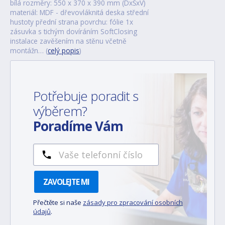
bílá rozměry: 550 x 370 x 390 mm (DxŠxV)
materiál: MDF - dřevovláknitá deska střední
hustoty přední strana povrchu: fólie 1x
zásuvka s tichým dovíráním SoftClosing
instalace zavěšením na stěnu včetně
montážn… (
celý popis
)
Potřebuje poradit s
výběrem?
Poradíme Vám
ZAVOLEJTE MI
Přečtěte si naše
zásady pro zpracování osobních
údajů
.