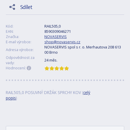
Sdílet
Kód:
RAIL505,0
EAN:
8590309046271
Značka:
NOVASERVIS
E-mail výrobce:
shop@novaservis.cz
NOVASERVIS spol s r. o. Merhautova 208 613
Adresa výrobce:
00 Brno
Odpovědnost za
24 měs.
vady:
Hodnocení:
RAIL505,0 POSUVNÝ DRŽÁK SPRCHY KOV (
celý
popis
)