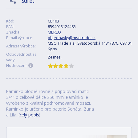
Sdílet
Kód:
CB103
EAN:
8594013124485
Značka:
MEREO
E-mail výrobce:
objednavky@msotrade.cz
MSO Trade a.s., Svatoborská 1431/87C, 697 01
Adresa výrobce:
Kyjov
Odpovědnost za
24 měs.
vady:
Hodnocení:
Ramínko ploché rovné s připojovací maticí
3/4" o celkové délce 250 mm. Ramínko je
vyrobeno z kvalitní pochromované mosazi.
Ramínko je určeno pro baterie Sonáta, Zuna
a Lila. (
celý popis
)