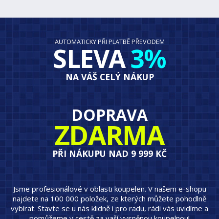
AUTOMATICKY PŘI PLATBĚ PŘEVODEM
SLEVA
3%
NA VÁŠ CELÝ NÁKUP
DOPRAVA
ZDARMA
PŘI NÁKUPU NAD 9 999 KČ
Jsme profesionálové v oblasti koupelen. V našem e-shopu
najdete na 100 000 položek, ze kterých můžete pohodlně
vybírat. Stavte se u nás klidně i pro radu, rádi vás uvidíme a
pomůžeme v cestě za vaší vysněnou koupelnou!